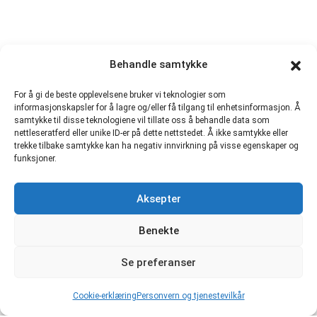
Behandle samtykke
For å gi de beste opplevelsene bruker vi teknologier som
informasjonskapsler for å lagre og/eller få tilgang til enhetsinformasjon. Å
samtykke til disse teknologiene vil tillate oss å behandle data som
nettleseratferd eller unike ID-er på dette nettstedet. Å ikke samtykke eller
trekke tilbake samtykke kan ha negativ innvirkning på visse egenskaper og
funksjoner.
Aksepter
Benekte
Se preferanser
Cookie-erklæring
Personvern og tjenestevilkår