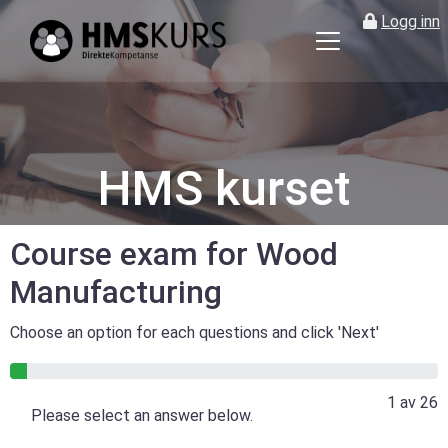
Logg inn
HMS
kurs
på
nett
for
HMS kurset
ledere
og
verneombud
Course exam for Wood
Manufacturing
Choose an option for each questions and click 'Next'
4% gjennomført
1 av 26
Please select an answer below.