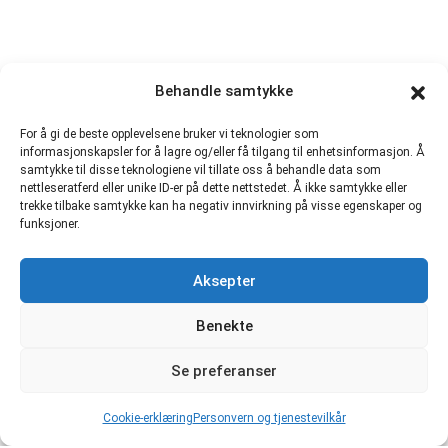
Behandle samtykke
For å gi de beste opplevelsene bruker vi teknologier som
informasjonskapsler for å lagre og/eller få tilgang til enhetsinformasjon. Å
samtykke til disse teknologiene vil tillate oss å behandle data som
nettleseratferd eller unike ID-er på dette nettstedet. Å ikke samtykke eller
trekke tilbake samtykke kan ha negativ innvirkning på visse egenskaper og
funksjoner.
Aksepter
Benekte
Se preferanser
Cookie-erklæring
Personvern og tjenestevilkår