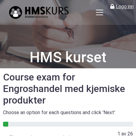
Logg inn
HMS
kurs
på
nett
for
HMS kurset
ledere
og
verneombud
Course exam for
Engroshandel med kjemiske
produkter
Choose an option for each questions and click 'Next'
4% gjennomført
1 av 26