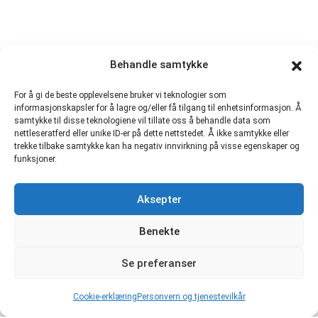
Behandle samtykke
For å gi de beste opplevelsene bruker vi teknologier som
informasjonskapsler for å lagre og/eller få tilgang til enhetsinformasjon. Å
samtykke til disse teknologiene vil tillate oss å behandle data som
nettleseratferd eller unike ID-er på dette nettstedet. Å ikke samtykke eller
trekke tilbake samtykke kan ha negativ innvirkning på visse egenskaper og
funksjoner.
Aksepter
Benekte
Se preferanser
Cookie-erklæring
Personvern og tjenestevilkår