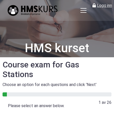
Logg inn
HMS
kurs
på
nett
for
HMS kurset
ledere
og
verneombud
Course exam for Gas
Stations
Choose an option for each questions and click 'Next'
4% gjennomført
1 av 26
Please select an answer below.