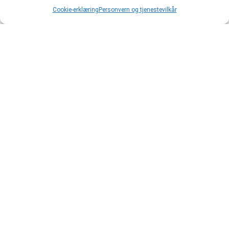
Cookie-erklæring
Personvern og tjenestevilkår
Siste nyheter
Hvorfor ledere er pålagt HMS-kurs?