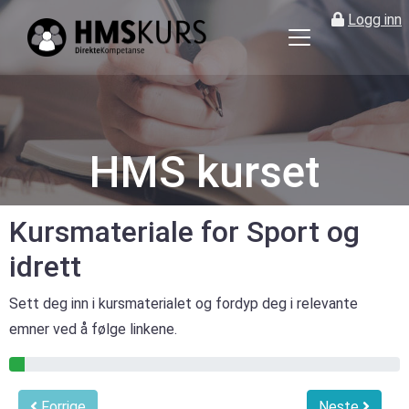
Logg inn
HMS
kurs
på
nett
for
HMS kurset
ledere
og
verneombud
Kursmateriale for Sport og
idrett
Sett deg inn i kursmaterialet og fordyp deg i relevante
emner ved å følge linkene.
4% gjennomført
Forrige
Neste