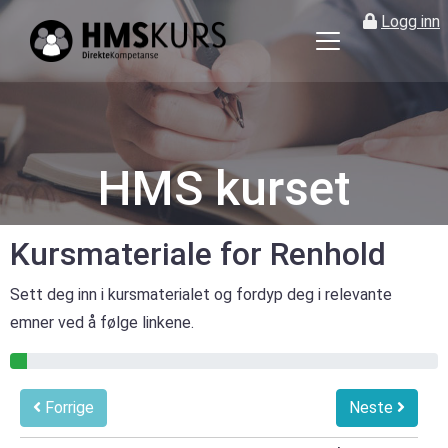
Logg inn
HMS
kurs
på
nett
for
HMS kurset
ledere
og
verneombud
Kursmateriale for Renhold
Sett deg inn i kursmaterialet og fordyp deg i relevante
emner ved å følge linkene.
4% gjennomført
Forrige
Neste