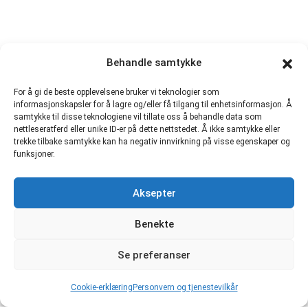
Behandle samtykke
For å gi de beste opplevelsene bruker vi teknologier som
informasjonskapsler for å lagre og/eller få tilgang til enhetsinformasjon. Å
samtykke til disse teknologiene vil tillate oss å behandle data som
nettleseratferd eller unike ID-er på dette nettstedet. Å ikke samtykke eller
trekke tilbake samtykke kan ha negativ innvirkning på visse egenskaper og
funksjoner.
Aksepter
Benekte
Se preferanser
Cookie-erklæring
Personvern og tjenestevilkår