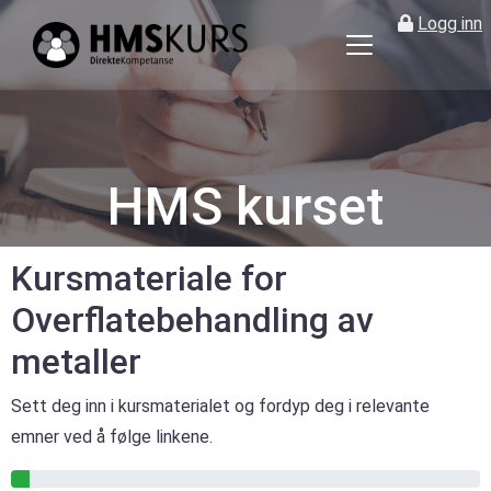
Logg inn
HMS
kurs
på
nett
for
HMS kurset
ledere
og
verneombud
Kursmateriale for
Overflatebehandling av
metaller
Sett deg inn i kursmaterialet og fordyp deg i relevante
emner ved å følge linkene.
4% gjennomført