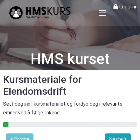
Logg inn
HMS
kurs
på
nett
for
HMS kurset
ledere
og
verneombud
Kursmateriale for
Eiendomsdrift
Sett deg inn i kursmaterialet og fordyp deg i relevante
emner ved å følge linkene.
4% gjennomført
Forrige
Neste