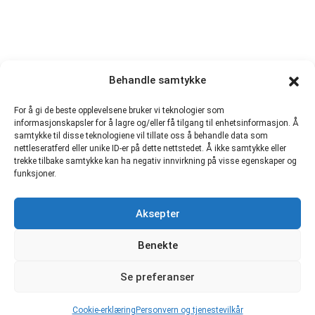
Behandle samtykke
For å gi de beste opplevelsene bruker vi teknologier som
informasjonskapsler for å lagre og/eller få tilgang til enhetsinformasjon. Å
samtykke til disse teknologiene vil tillate oss å behandle data som
nettleseratferd eller unike ID-er på dette nettstedet. Å ikke samtykke eller
trekke tilbake samtykke kan ha negativ innvirkning på visse egenskaper og
funksjoner.
Aksepter
Benekte
Se preferanser
Cookie-erklæring
Personvern og tjenestevilkår