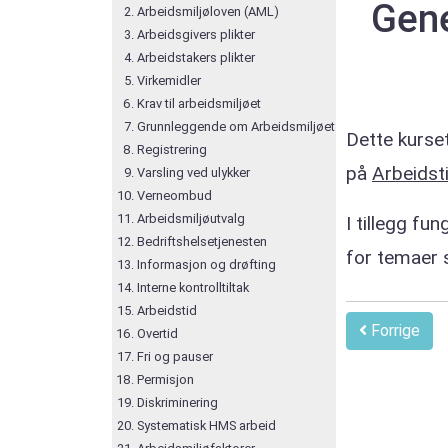
Gene
Arbeidsmiljøloven (AML)
Arbeidsgivers plikter
Arbeidstakers plikter
Virkemidler
Krav til arbeidsmiljøet
Grunnleggende om Arbeidsmiljøet
Dette kurset
Registrering
på
Arbeidst
Varsling ved ulykker
Verneombud
Arbeidsmiljøutvalg
I tillegg fu
Bedriftshelsetjenesten
for temaer s
Informasjon og drøfting
Interne kontrolltiltak
Arbeidstid
Forrige
Overtid
Fri og pauser
Permisjon
Diskriminering
Systematisk HMS arbeid