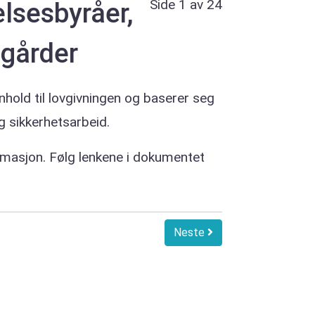
Side 1 av 24
lsesbyråer,
egårder
nhold til lovgivningen og baserer seg
og sikkerhetsarbeid.
ormasjon. Følg lenkene i dokumentet
Neste