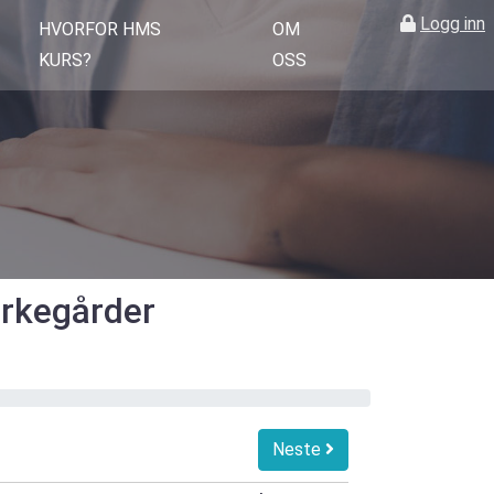
Logg inn
HVORFOR HMS
OM
KURS?
OSS
irkegårder
Neste