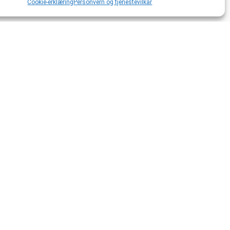
Cookie-erklæring
Personvern og tjenestevilkår
 HMS
Om oss
Om oss