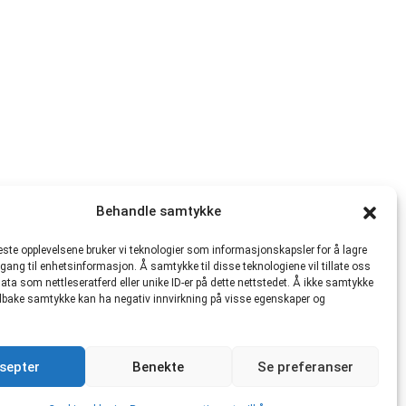
Behandle samtykke
beste opplevelsene bruker vi teknologier som informasjonskapsler for å lagre
ilgang til enhetsinformasjon. Å samtykke til disse teknologiene vil tillate oss
ata som nettleseratferd eller unike ID-er på dette nettstedet. Å ikke samtykke
 tilbake samtykke kan ha negativ innvirkning på visse egenskaper og
septer
Benekte
Se preferanser