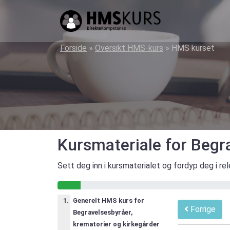
HMS
kurs
på
Forside
»
Oversikt HMS-kurs
»
HMS kurset
nett
for
ledere
og
verneombud
Kursmateriale for Begr
Sett deg inn i kursmaterialet og fordyp deg i re
4% gjennomført
Generelt HMS kurs for
Forrige
Begravelsesbyråer,
krematorier og kirkegårder