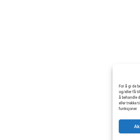
For å gi de 
og/eller få t
å behandle d
eller trekke
funksjoner.
Ak