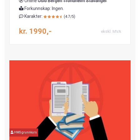
Online
Oslo
Bergen
Trondheim
Stavanger
Forkunnskap: Ingen.
Karakter:
(4.7/5)
kr. 1990,-
ekskl. MVA
HMS grunnkurs