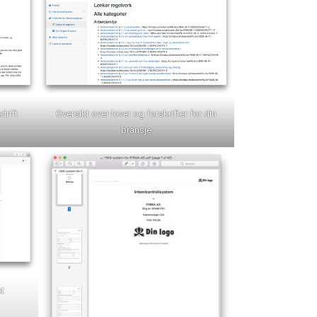
drift
Oversikt over lover og forskrifter for din
bransje
t