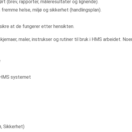
rt (brev, rapporter, måleresultater og lignende).
 fremme helse, miljø og sikkerhet (handlingsplan).
kre at de fungerer etter hensikten.
skjemaer, maler, instrukser og rutiner til bruk i HMS arbeidet. No
e
av HMS systemet
, Sikkerhet)