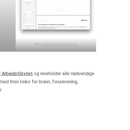
PDF versjon til nedlastning
v Arbeidstilsynet
og inneholder alle nødvendige
 liten risiko for brann, forurensning,
r.