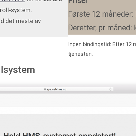
Priser
troll-system.
Første 12 måneder:
d det meste av
Deretter, pr måned: k
Ingen bindingstid: Etter 12
tjenesten.
llsystem