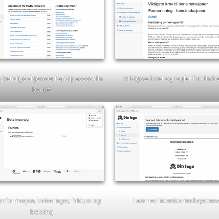
ødvendige skjemaer kan tilpasses din
Viktigste lover og regler for din be
bedrift
informasjon, kvitteringer, faktura og
Last ned internkontrollsysteme
betaling