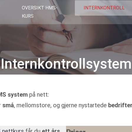
OVERSIKT HMS-
INTERNKONTROLL
KURS
Internkontrollsystem
MS system
på nett:
r
små
, mellomstore, og gjerne nystartede
bedrifte
nettkurs
får du
ett års