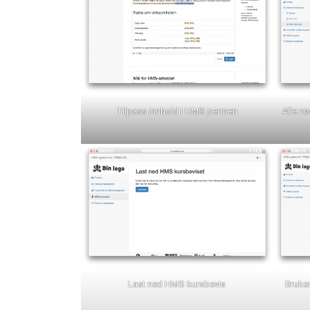
Tilpass innhold i HMS permen
Alle n
Last ned HMS kursbevis
Bruker