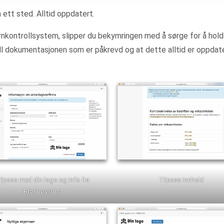
ett sted. Alltid oppdatert.
ternkontrollsystem, slipper du bekymringen med å sørge for å holde
dokumentasjonen som er påkrevd og at dette alltid er oppdatert.
ilpass med din logo og info fra
Tilpass innhold
Brønnøysund