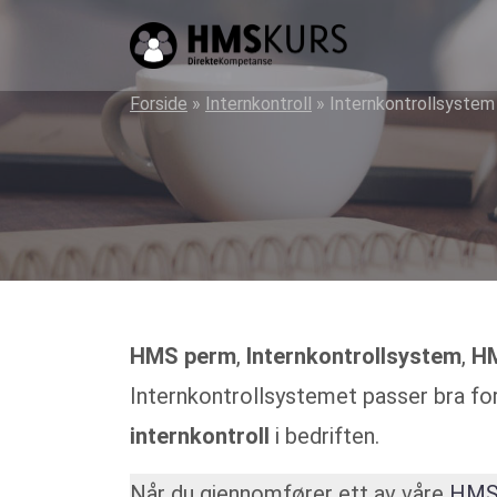
HMS
kurs
på
Forside
»
Internkontroll
»
Internkontrollsystem
nett
for
ledere
og
verneombud
HMS perm
,
Internkontrollsystem
,
H
Internkontrollsystemet passer bra fo
internkontroll
i bedriften.
Når du gjennomfører ett av våre
HMS 