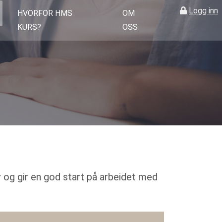
Logg inn
HVORFOR HMS
OM
KURS?
OSS
r
og gir en god start på arbeidet med