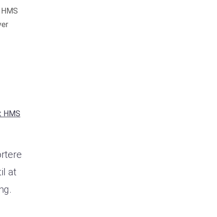
Så HMS
ver
et HMS
ortere
l at
ng.