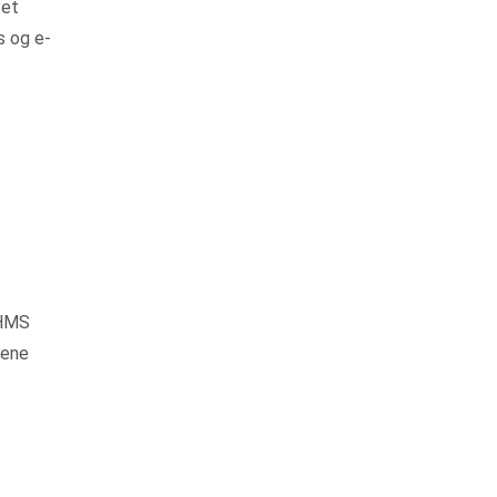
et
s og e-
 HMS
tene