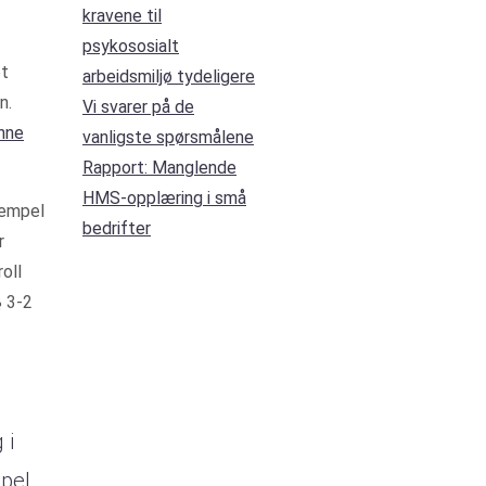
kravene til
psykososialt
et
arbeidsmiljø tydeligere
n.
Vi svarer på de
nne
vanligste spørsmålene
Rapport: Manglende
HMS-opplæring i små
sempel
bedrifter
r
oll
§ 3-2
 i
mpel