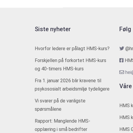
Siste nyheter
Følg
Hvorfor ledere er pålagt HMS-kurs?
@h
Forskjellen på forkortet HMS-kurs
HMS
og 40-timers HMS-kurs
hei
Fra 1. januar 2026 blir kravene til
Våre
psykososialt arbeidsmiljø tydeligere
Vi svarer på de vanligste
HMS k
spørsmålene
HMS ku
Rapport: Manglende HMS-
opplæring i små bedrifter
HMS G