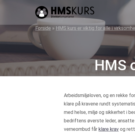
HMS
kurs
på
Forside
»
HMS kurs er viktig for alle i virksomh
nett
for
ledere
HMS o
og
verneombud
Arbeidsmiljøloven, og en rekke fors
klare på kravene rundt systematis
med helse, miljø og sikkerhet i be
bedriftens øverste leder, ansatte
verneombud får
klare krav
og rett