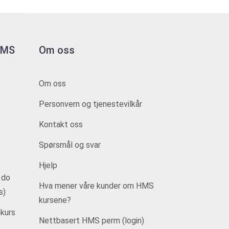
 HMS
Om oss
Om oss
Personvern og tjenestevilkår
Kontakt oss
Spørsmål og svar
Hjelp
 do
Hva mener våre kunder om HMS
s)
kursene?
kurs
Nettbasert HMS perm (login)