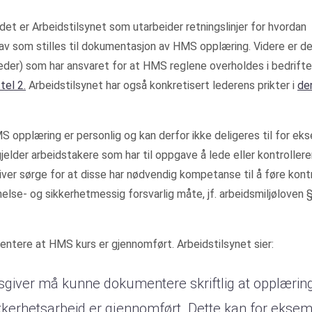
det er Arbeidstilsynet som utarbeider retningslinjer for hvordan
rav som stilles til dokumentasjon av HMS opplæring. Videre er d
leder) som har ansvaret for at HMS reglene overholdes i bedrifte
tel 2.
Arbeidstilsynet har også konkretisert lederens prikter i
de
S opplæring er personlig og kan derfor ikke deligeres til for ek
jelder arbeidstakere som har til oppgave å lede eller kontrollere
iver sørge for at disse har nødvendig kompetanse til å føre kontr
helse- og sikkerhetmessig forsvarlig måte, jf. arbeidsmiljøloven 
ntere at HMS kurs er gjennomført. Arbeidstilsynet sier:
sgiver må kunne dokumentere skriftlig at opplæring
ikkerhetsarbeid er gjennomført. Dette kan for ekse