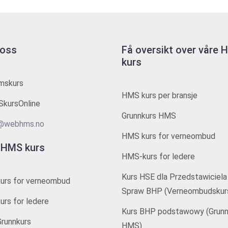
 oss
Få oversikt over våre
kurs
mskurs
HMS kurs per bransje
kursOnline
Grunnkurs HMS
@webhms.no
HMS kurs for verneombud
 HMS kurs
HMS-kurs for ledere
Kurs HSE dla Przedstawiciela
urs for verneombud
Spraw BHP (Verneombudskur
rs for ledere
Kurs BHP podstawowy (Grunn
runnkurs
HMS)