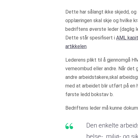
Dette har sålangt ikke skjedd, og 
opplæringen skal skje og hvilke k
bedriftens øverste leder (daglig 
Dette står spesifisert i
AML kapit
artikkelen
.
Lederens plikt til å gjennomgå HM
verneombud eller andre. Når det g
andre arbeidstakere,skal arbeidsg
med at arbeidet blir utført på en 
første ledd bokstav b.
Bedriftens leder må kunne dokume
Den enkelte arbeid
helse-, miljø- og s