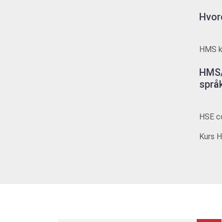
Hvor
HMS ku
HMS/
språ
HSE co
Kurs H