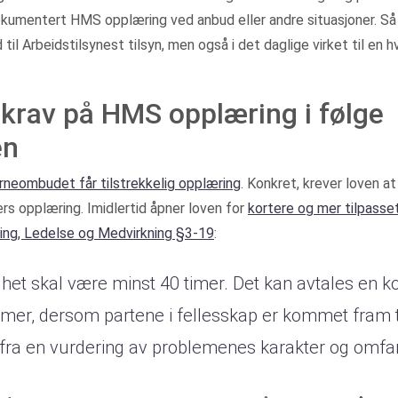
l dokumentert HMS opplæring ved anbud eller andre situasjoner. 
 til Arbeidstilsynest tilsyn, men også i det daglige virket til en h
rav på HMS opplæring i følge
en
rneombudet får tilstrekkelig opplæring
. Konkret, krever loven at
rs opplæring. Imidlertid åpner loven for
kortere og mer tilpass
ring, Ledelse og Medvirkning §3-19
:
het skal være minst 40 timer. Det kan avtales en k
imer, dersom partene i fellesskap er kommet fram ti
ut fra en vurdering av problemenes karakter og omfa