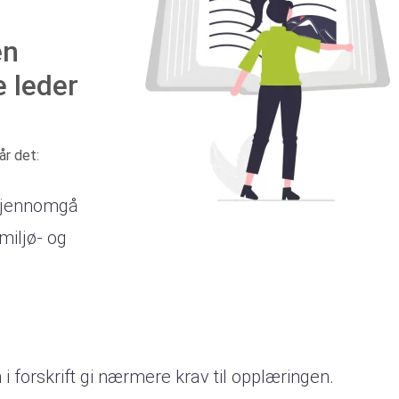
en
e leder
år det:
 gjennomgå
miljø- og
 forskrift gi nærmere krav til opplæringen.