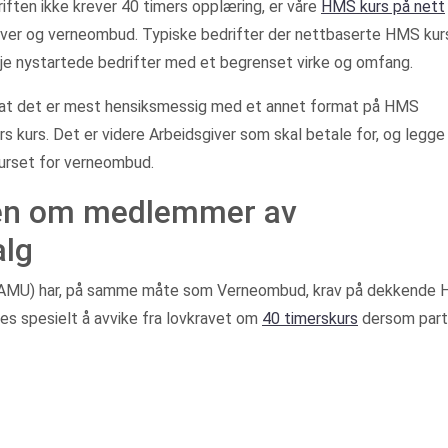
edriften ikke krever 40 timers opplæring, er våre
HMS kurs på nett
giver og verneombud. Typiske bedrifter der nettbaserte HMS kur
kje nystartede bedrifter med et begrenset virke og omfang.
ig at det er mest hensiksmessig med et annet format på HMS
rs kurs. Det er videre Arbeidsgiver som skal betale for, og legge
kurset for verneombud.
ven om medlemmer av
alg
(AMU) har, på samme måte som Verneombud, krav på dekkende
es spesielt å avvike fra lovkravet om
40 timerskurs
dersom par