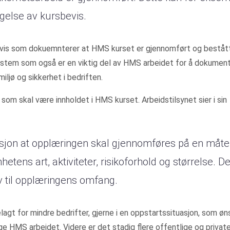
gelse av kursbevis.
evis som dokuemnterer at HMS kurset er gjennomført og bestått
lsystem som også er en viktig del av HMS arbeidet for å dokumen
ljø og sikkerhet i bedriften.
 som skal være innholdet i HMS kurset. Arbeidstilsynet sier i sin
ensjon at opplæringen skal gjennomføres på en måt
hetens art, aktiviteter, risikoforhold og størrelse. De
rav til opplæringens omfang.
lagt for mindre bedrifter, gjerne i en oppstartssituasjon, som øn
ge HMS arbeidet. Videre er det stadig flere offentlige og privat