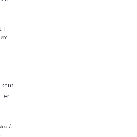
. I
tere
e som
t er
sker å
e