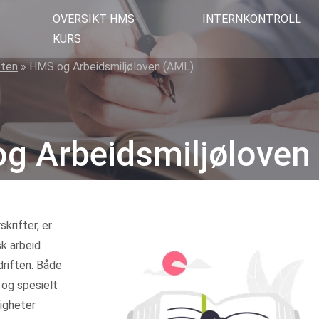
OVERSIKT HMS-
INTERNKONTROLL
KURS
eten
»
HMS og Arbeidsmiljøloven (AML)
g Arbeidsmiljøloven
krifter, er
k arbeid
driften. Både
 og spesielt
igheter