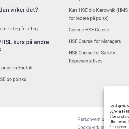
dan virker det?
Kurs HSE dla Kierownik (HMS 
for ledere på polsk)
rs - steg for steg
Generic HSE Course
HSE kurs på andre
HSE Course for Managers
k
HSE Course for Safety
Representatives
urses in English
SE po polsku
For å gi de 
og/eller få t
å behandle d
Personvern og tjenestevi
eller trekke
Cookie-erklæring (EU)
funksjoner.