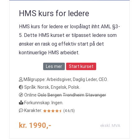
HMS kurs for ledere
HMS kurs for ledere er lovpålagt ihht AML §3-
5. Dette HMS kurset er tilpasset ledere som
ønsker en rask og effektiv start på det
kontinuerlige HMS arbeidet.
Les mer
Start kurset
Målgruppe: Arbeidsgiver, Daglig Leder, CEO.
Språk: Norsk, Engelsk, Polsk.
Online
Oslo
Bergen
Trondheim
Stavanger
Forkunnskap: Ingen.
Karakter:
(4.6/5)
kr. 1990,-
ekskl. MVA