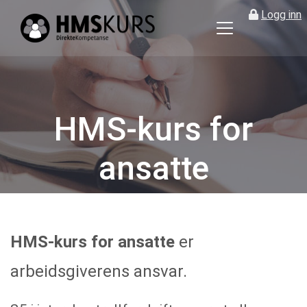
Logg inn
HMS
kurs
på
nett
for
HMS-kurs for
ledere
og
ansatte
verneombud
HMS-kurs for ansatte
er
arbeidsgiverens ansvar.