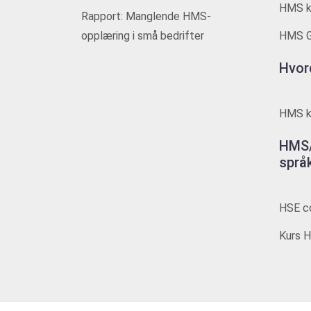
HMS ku
Rapport: Manglende HMS-
opplæring i små bedrifter
HMS G
Hvor
HMS ku
HMS/
språ
HSE co
Kurs H