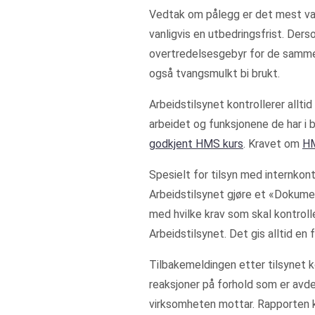
Vedtak om pålegg er det mest van
vanligvis en utbedringsfrist. Ders
overtredelsesgebyr for de samme 
også tvangsmulkt bi brukt.
Arbeidstilsynet kontrollerer allti
arbeidet og funksjonene de har i 
godkjent HMS kurs
. Kravet om
HM
Spesielt for tilsyn med internkon
Arbeidstilsynet gjøre et «Dokumen
med hvilke krav som skal kontrol
Arbeidstilsynet. Det gis alltid en
Tilbakemeldingen etter tilsynet 
reaksjoner på forhold som er avdek
virksomheten mottar. Rapporten ka