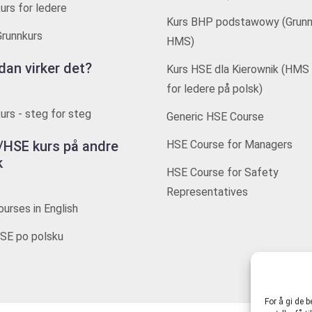
rs for ledere
Kurs BHP podstawowy (Grunn
runnkurs
HMS)
dan virker det?
Kurs HSE dla Kierownik (HMS 
for ledere på polsk)
rs - steg for steg
Generic HSE Course
HSE kurs på andre
HSE Course for Managers
k
HSE Course for Safety
Representatives
urses in English
SE po polsku
For å gi de 