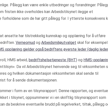
lige. Pålegg kan være enkle utbedringer og forandringer. Påleg
om fristen ikke overholdes kan Arbeidstilsynet ilegge et
forholdene som de har gitt pålegg for. I ytterste konsekvens 
d at ansatte har tilstrekkelig kunnskap og opplæring for å utføre
bedriften.
Verneomud
og
Arbeidsmiljøutvalget
skal for eksempel
S opplæring gjelder også bedriftens øverste leder (daglig leder
troll, HMS arbeid,
bedriftshelsetjeneste (BHT)
og
HMS-opplæri
ttilsyn». Da vil Arbeidstilsynet henvende seg til virksomheten sk
leres og hvilken dokumentasjon virksomheten skal sende til
 frist for å sende dokumentasjonen.
kommer i form av en tilsynsrapport. Denne rapporten, og eventue
ket i tilsynet, oppsummerer vi i en skriftlig tilsynsrapport som
n da beskrive eventuelle brudd på regelverket, tiltak, pålegg o