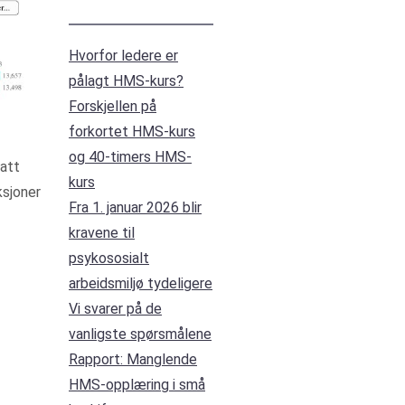
Hvorfor ledere er
pålagt HMS-kurs?
Forskjellen på
forkortet HMS-kurs
og 40-timers HMS-
satt
kurs
ksjoner
Fra 1. januar 2026 blir
kravene til
psykososialt
arbeidsmiljø tydeligere
Vi svarer på de
vanligste spørsmålene
Rapport: Manglende
HMS-opplæring i små