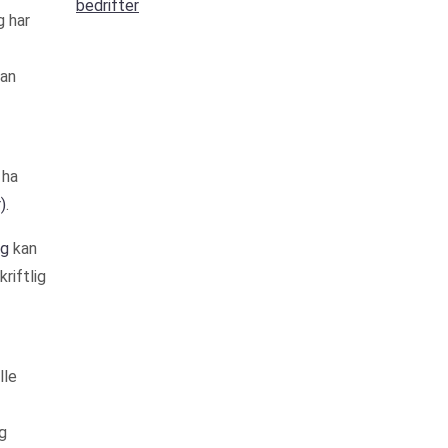
bedrifter
g har
kan
 ha
)
.
ng
kan
riftlig
lle
g