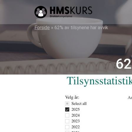
HMS
kurs
på
Forside
»
62% av tilsynene har avvik
nett
for
ledere
62
og
verneombud