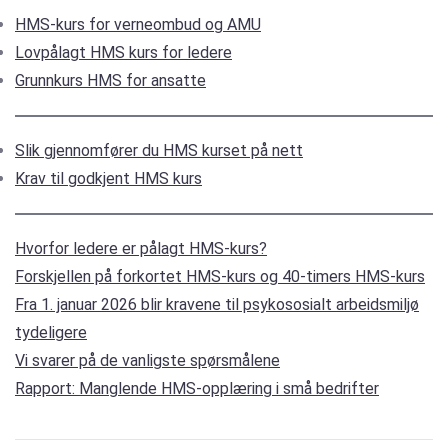
HMS-kurs for verneombud og AMU
Lovpålagt HMS kurs for ledere
Grunnkurs HMS for ansatte
Slik gjennomfører du HMS kurset på nett
Krav til godkjent HMS kurs
Hvorfor ledere er pålagt HMS-kurs?
Forskjellen på forkortet HMS-kurs og 40-timers HMS-kurs
Fra 1. januar 2026 blir kravene til psykososialt arbeidsmiljø
tydeligere
Vi svarer på de vanligste spørsmålene
Rapport: Manglende HMS-opplæring i små bedrifter