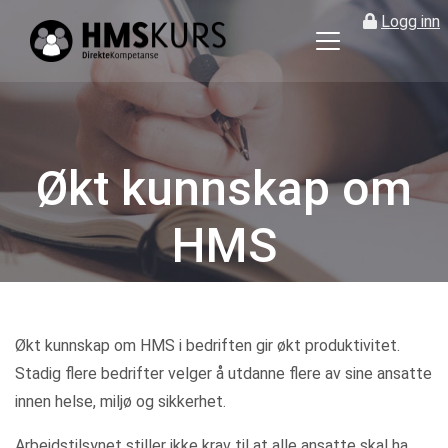
Logg inn
HMS
kurs
på
nett
for
Økt kunnskap om
ledere
og
HMS
verneombud
Kategorier
Økt kunnskap om HMS i bedriften gir økt produktivitet.
Stadig flere bedrifter velger å utdanne flere av sine ansatte
innen helse, miljø og sikkerhet.
Arbeidstilsynet stiller ikke krav til at alle ansatte skal ha