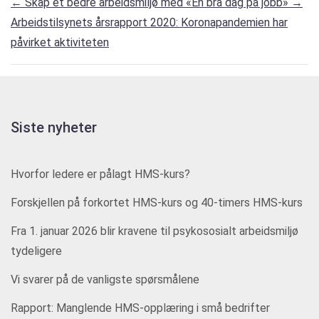
←
Skap et bedre arbeidsmiljø med «En bra dag på jobb»
→
Arbeidstilsynets årsrapport 2020: Koronapandemien har
påvirket aktiviteten
Siste nyheter
Hvorfor ledere er pålagt HMS-kurs?
Forskjellen på forkortet HMS-kurs og 40-timers HMS-kurs
Fra 1. januar 2026 blir kravene til psykososialt arbeidsmiljø
tydeligere
Vi svarer på de vanligste spørsmålene
Rapport: Manglende HMS-opplæring i små bedrifter