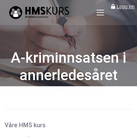
Logg inn
HMS
kurs
på
nett
for
A-kriminnsatsen i
ledere
og
annerledesåret
verneombud
Kategorier
Våre HMS kurs