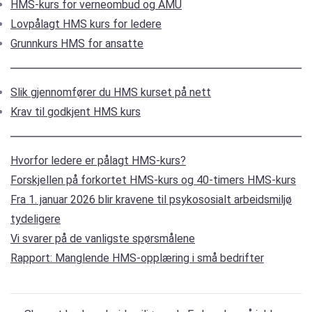
HMS-kurs for verneombud og AMU
Lovpålagt HMS kurs for ledere
Grunnkurs HMS for ansatte
Slik gjennomfører du HMS kurset på nett
Krav til godkjent HMS kurs
Hvorfor ledere er pålagt HMS-kurs?
Forskjellen på forkortet HMS-kurs og 40-timers HMS-kurs
Fra 1. januar 2026 blir kravene til psykososialt arbeidsmiljø
tydeligere
Vi svarer på de vanligste spørsmålene
Rapport: Manglende HMS-opplæring i små bedrifter