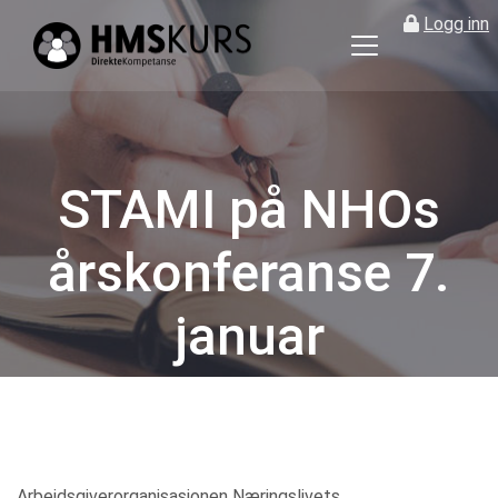
Logg inn
HMS
kurs
på
nett
for
STAMI på NHOs
ledere
og
årskonferanse 7.
verneombud
januar
Kategorier
Arbeidsgiverorganisasjonen Næringslivets