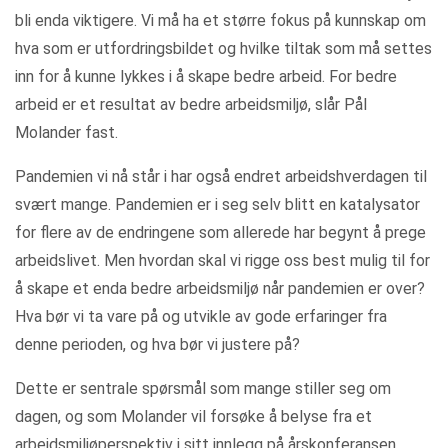
bli enda viktigere. Vi må ha et større fokus på kunnskap om
hva som er utfordringsbildet og hvilke tiltak som må settes
inn for å kunne lykkes i å skape bedre arbeid. For bedre
arbeid er et resultat av bedre arbeidsmiljø, slår Pål
Molander fast.
Pandemien vi nå står i har også endret arbeidshverdagen til
svært mange. Pandemien er i seg selv blitt en katalysator
for flere av de endringene som allerede har begynt å prege
arbeidslivet. Men hvordan skal vi rigge oss best mulig til for
å skape et enda bedre arbeidsmiljø når pandemien er over?
Hva bør vi ta vare på og utvikle av gode erfaringer fra
denne perioden, og hva bør vi justere på?
Dette er sentrale spørsmål som mange stiller seg om
dagen, og som Molander vil forsøke å belyse fra et
arbeidsmiljøperspektiv i sitt innlegg på årskonferansen.