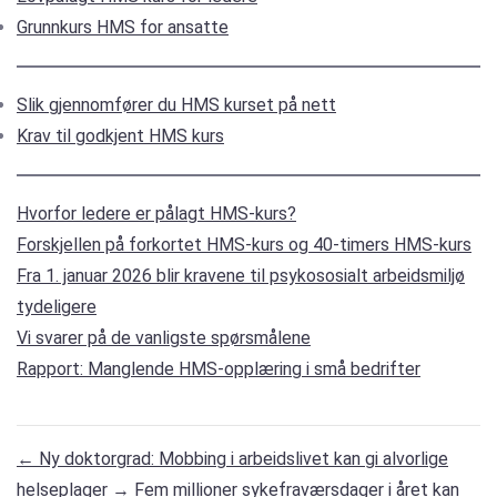
Grunnkurs HMS for ansatte
Slik gjennomfører du HMS kurset på nett
Krav til godkjent HMS kurs
Hvorfor ledere er pålagt HMS-kurs?
Forskjellen på forkortet HMS-kurs og 40-timers HMS-kurs
Fra 1. januar 2026 blir kravene til psykososialt arbeidsmiljø
tydeligere
Vi svarer på de vanligste spørsmålene
Rapport: Manglende HMS-opplæring i små bedrifter
←
Ny doktorgrad: Mobbing i arbeidslivet kan gi alvorlige
helseplager
→
Fem millioner sykefraværsdager i året kan