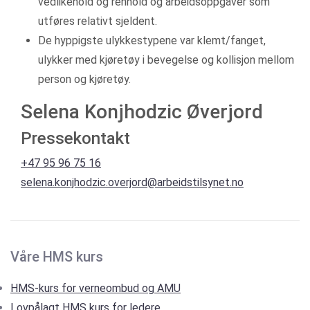
vedlikehold og renhold og arbeidsoppgaver som
utføres relativt sjeldent.
De hyppigste ulykkestypene var klemt/fanget,
ulykker med kjøretøy i bevegelse og kollisjon mellom
person og kjøretøy.
Selena Konjhodzic Øverjord
Pressekontakt
+47 95 96 75 16
selena.konjhodzic.overjord@arbeidstilsynet.no
Våre HMS kurs
HMS-kurs for verneombud og AMU
Lovpålagt HMS kurs for ledere