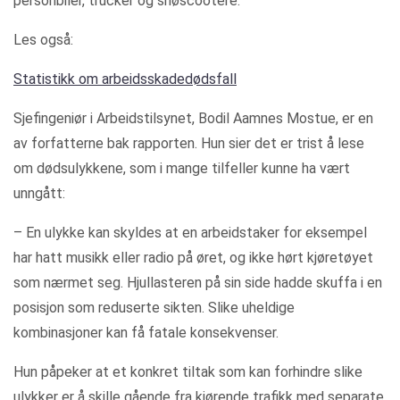
personbiler, trucker og snøscootere.
Les også:
Statistikk om arbeidsskadedødsfall
Sjefingeniør i Arbeidstilsynet, Bodil Aamnes Mostue, er en
av forfatterne bak rapporten. Hun sier det er trist å lese
om dødsulykkene, som i mange tilfeller kunne ha vært
unngått:
– En ulykke kan skyldes at en arbeidstaker for eksempel
har hatt musikk eller radio på øret, og ikke hørt kjøretøyet
som nærmet seg. Hjullasteren på sin side hadde skuffa i en
posisjon som reduserte sikten. Slike uheldige
kombinasjoner kan få fatale konsekvenser.
Hun påpeker at et konkret tiltak som kan forhindre slike
ulykker er å skille gående fra kjørende trafikk med separate