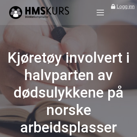
Logg inn
HMS
kurs
på
nett
for
Kjøretøy involvert i
ledere
og
halvparten av
verneombud
dødsulykkene på
norske
arbeidsplasser