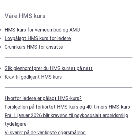
Våre HMS kurs
HMS-kurs for verneombud og AMU
Lovpålagt HMS kurs for ledere
Grunnkurs HMS for ansatte
Slik gjennomfører du HMS kurset på nett
Krav til godkjent HMS kurs
Hvorfor ledere er pålagt HMS-kurs?
Forskjellen på forkortet HMS-kurs og 40-timers HMS-kurs
Fra 1. januar 2026 blir kravene til psykososialt arbeidsmiljø
tydeligere
Vi svarer på de vanligste spørsmålene