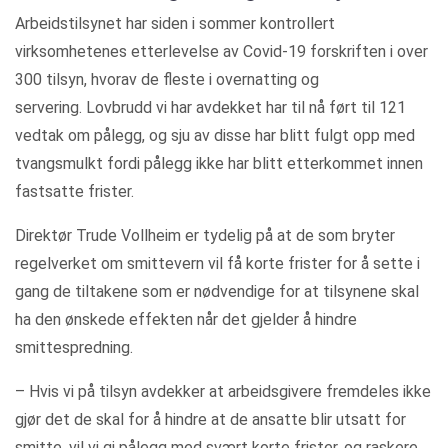
Arbeidstilsynet har siden i sommer kontrollert
virksomhetenes etterlevelse av Covid-19 forskriften i over
300 tilsyn, hvorav de fleste i overnatting og
servering. Lovbrudd vi har avdekket har til nå ført til 121
vedtak om pålegg, og sju av disse har blitt fulgt opp med
tvangsmulkt fordi pålegg ikke har blitt etterkommet innen
fastsatte frister.
Direktør Trude Vollheim er tydelig på at de som bryter
regelverket om smittevern vil få korte frister for å sette i
gang de tiltakene som er nødvendige for at tilsynene skal
ha den ønskede effekten når det gjelder å hindre
smittespredning.
– Hvis vi på tilsyn avdekker at arbeidsgivere fremdeles ikke
gjør det de skal for å hindre at de ansatte blir utsatt for
smitte, vil vi gi pålegg med svært korte frister, og raskere