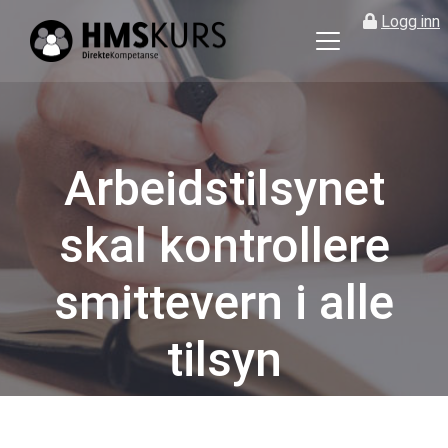
Logg inn
HMS
kurs
på
nett
for
Arbeidstilsynet
ledere
og
skal kontrollere
verneombud
smittevern i alle
tilsyn
Kategorier