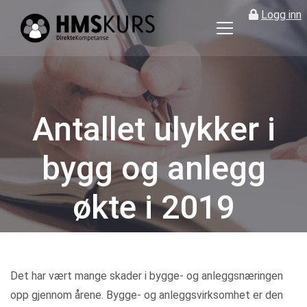
Logg inn
HMS
kurs
på
nett
for
Antallet ulykker i
ledere
og
bygg og anlegg
verneombud
økte i 2019
Kategorier
Det har vært mange skader i bygge- og anleggsnæringen
opp gjennom årene. Bygge- og anleggsvirksomhet er den