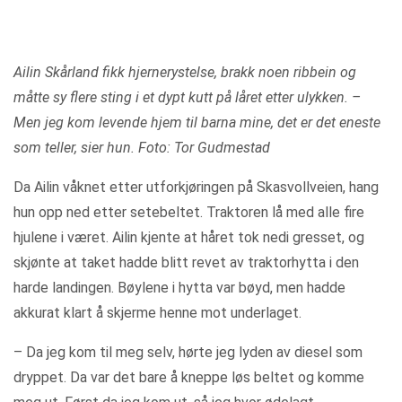
Ailin Skårland fikk hjernerystelse, brakk noen ribbein og
måtte sy flere sting i et dypt kutt på låret etter ulykken. –
Men jeg kom levende hjem til barna mine, det er det eneste
som teller, sier hun. Foto: Tor Gudmestad
Da Ailin våknet etter utforkjøringen på Skasvollveien, hang
hun opp ned etter setebeltet. Traktoren lå med alle fire
hjulene i været. Ailin kjente at håret tok nedi gresset, og
skjønte at taket hadde blitt revet av traktorhytta i den
harde landingen. Bøylene i hytta var bøyd, men hadde
akkurat klart å skjerme henne mot underlaget.
– Da jeg kom til meg selv, hørte jeg lyden av diesel som
dryppet. Da var det bare å kneppe løs beltet og komme