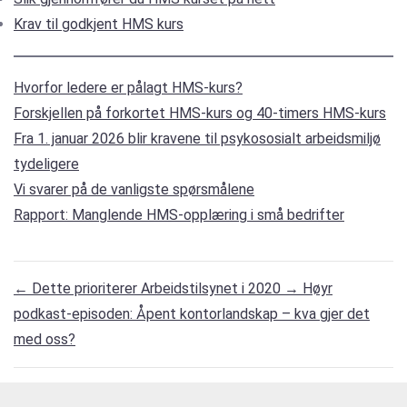
Krav til godkjent HMS kurs
Hvorfor ledere er pålagt HMS-kurs?
Forskjellen på forkortet HMS-kurs og 40-timers HMS-kurs
Fra 1. januar 2026 blir kravene til psykososialt arbeidsmiljø
tydeligere
Vi svarer på de vanligste spørsmålene
Rapport: Manglende HMS-opplæring i små bedrifter
←
Dette prioriterer Arbeidstilsynet i 2020
→
Høyr
podkast-episoden: Åpent kontorlandskap – kva gjer det
med oss?