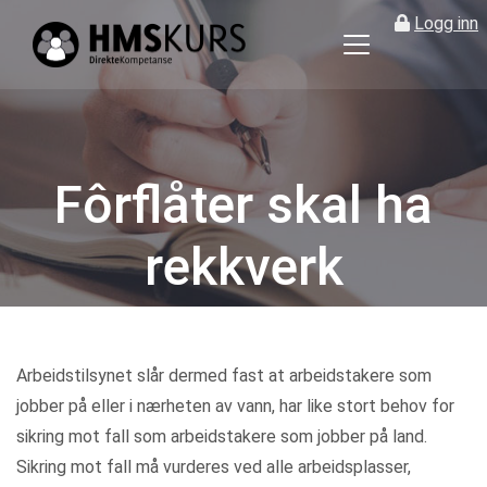
Logg inn
HMS
kurs
på
nett
for
Fôrflåter skal ha
ledere
og
rekkverk
verneombud
Kategorier
Arbeidstilsynet slår dermed fast at arbeidstakere som
jobber på eller i nærheten av vann, har like stort behov for
sikring mot fall som arbeidstakere som jobber på land.
Sikring mot fall må vurderes ved alle arbeidsplasser,