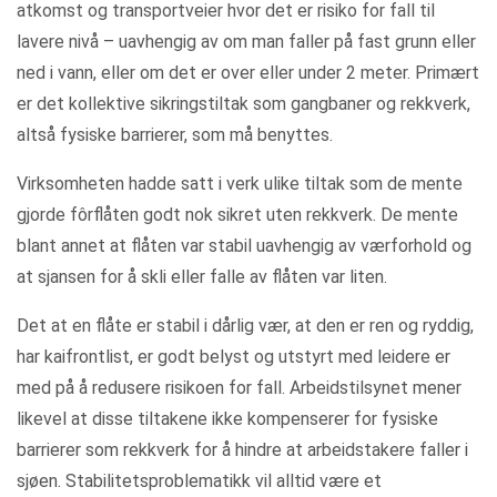
atkomst og transportveier hvor det er risiko for fall til
lavere nivå – uavhengig av om man faller på fast grunn eller
ned i vann, eller om det er over eller under 2 meter. Primært
er det kollektive sikringstiltak som gangbaner og rekkverk,
altså fysiske barrierer, som må benyttes.
Virksomheten hadde satt i verk ulike tiltak som de mente
gjorde fôrflåten godt nok sikret uten rekkverk. De mente
blant annet at flåten var stabil uavhengig av værforhold og
at sjansen for å skli eller falle av flåten var liten.
Det at en flåte er stabil i dårlig vær, at den er ren og ryddig,
har kaifrontlist, er godt belyst og utstyrt med leidere er
med på å redusere risikoen for fall. Arbeidstilsynet mener
likevel at disse tiltakene ikke kompenserer for fysiske
barrierer som rekkverk for å hindre at arbeidstakere faller i
sjøen. Stabilitetsproblematikk vil alltid være et