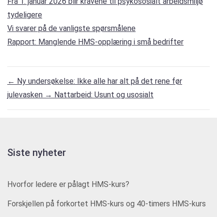
Fra 1. januar 2026 blir kravene til psykososialt arbeidsmiljø
tydeligere
Vi svarer på de vanligste spørsmålene
Rapport: Manglende HMS-opplæring i små bedrifter
←
Ny undersøkelse: Ikke alle har alt på det rene før
julevasken
→
Nattarbeid: Usunt og usosialt
Siste nyheter
Hvorfor ledere er pålagt HMS-kurs?
Forskjellen på forkortet HMS-kurs og 40-timers HMS-kurs