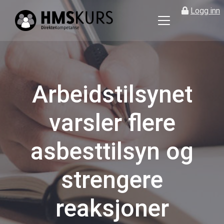
Logg inn
HMS
kurs
på
nett
for
Arbeidstilsynet
ledere
og
varsler flere
verneombud
asbesttilsyn og
strengere
reaksjoner