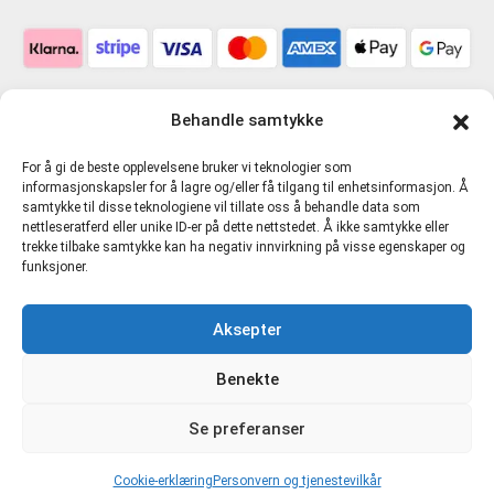
Behandle samtykke
For å gi de beste opplevelsene bruker vi teknologier som
informasjonskapsler for å lagre og/eller få tilgang til enhetsinformasjon. Å
samtykke til disse teknologiene vil tillate oss å behandle data som
nettleseratferd eller unike ID-er på dette nettstedet. Å ikke samtykke eller
trekke tilbake samtykke kan ha negativ innvirkning på visse egenskaper og
funksjoner.
Personvern og tjenestevilkår
Aksepter
Cookie-erklæring (EU)
Benekte
Direkte Kompetanse AS 916481721 MVA |
hmskurs.net
|
Se preferanser
hmskurs.no
|
verneombudhms.no
|
hmsdirekte.no
Cookie-erklæring
Personvern og tjenestevilkår