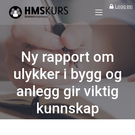
Logg inn
HMS
kurs
på
nett
for
Ny rapport om
ledere
og
ulykker i bygg og
verneombud
anlegg gir viktig
kunnskap
Kategorier