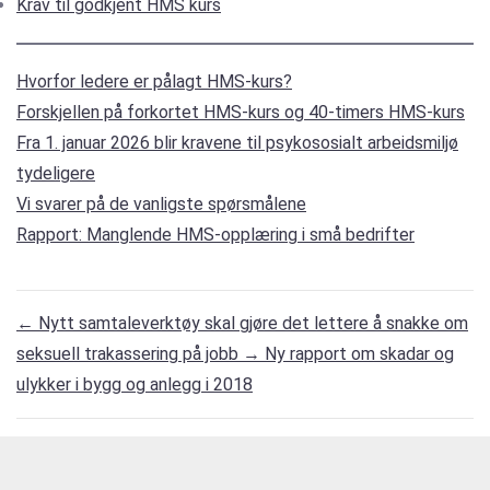
Krav til godkjent HMS kurs
Hvorfor ledere er pålagt HMS-kurs?
Forskjellen på forkortet HMS-kurs og 40-timers HMS-kurs
Fra 1. januar 2026 blir kravene til psykososialt arbeidsmiljø
tydeligere
Vi svarer på de vanligste spørsmålene
Rapport: Manglende HMS-opplæring i små bedrifter
←
Nytt samtaleverktøy skal gjøre det lettere å snakke om
seksuell trakassering på jobb
→
Ny rapport om skadar og
ulykker i bygg og anlegg i 2018