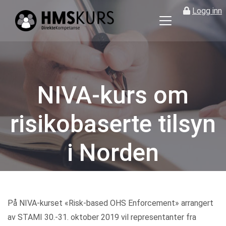
Logg inn
HMS
kurs
på
nett
for
NIVA-kurs om
ledere
og
risikobaserte tilsyn
verneombud
i Norden
Kategorier
På NIVA-kurset «Risk-based OHS Enforcement» arrangert
av STAMI 30.-31. oktober 2019 vil representanter fra