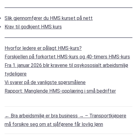
Slik gjennomfører du HMS kurset på nett
Krav til godkjent HMS kurs
Hvorfor ledere er pålagt HMS-kurs?
Forskjellen på forkortet HMS-kurs og 40-timers HMS-kurs
Fra 1. januar 2026 blir kravene til psykososialt arbeidsmiljø
tydeligere
Vi svarer på de vanligste spørsmålene
Rapport: Manglende HMS-opplæring i små bedrifter
←
Bra arbeidsmiljø er bra business
→
– Transportkjøpere
må forsikre seg om at sjåførene får lovlig lønn