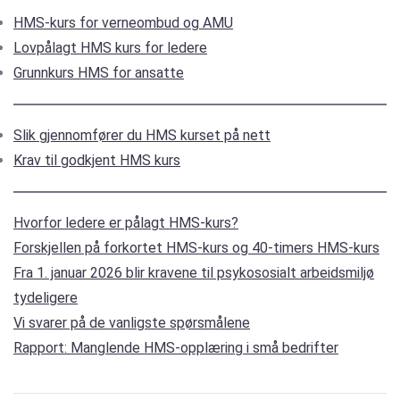
HMS-kurs for verneombud og AMU
Lovpålagt HMS kurs for ledere
Grunnkurs HMS for ansatte
Slik gjennomfører du HMS kurset på nett
Krav til godkjent HMS kurs
Hvorfor ledere er pålagt HMS-kurs?
Forskjellen på forkortet HMS-kurs og 40-timers HMS-kurs
Fra 1. januar 2026 blir kravene til psykososialt arbeidsmiljø
tydeligere
Vi svarer på de vanligste spørsmålene
Rapport: Manglende HMS-opplæring i små bedrifter