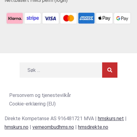
Nettbasert HMS perm (login)
Personvern og tjenestevilkår
Cookie-erklæring (EU)
Direkte Kompetanse AS 916481721 MVA |
hmskurs.net
|
hmskurs.no
|
verneombudhms.no
|
hmsdirekte.no