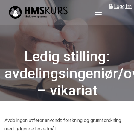
Logg inn
HMS
kurs
på
nett
for
Ledig stilling:
ledere
og
avdelingsingeniør/o
verneombud
– vikariat
Kategorier
Avdelingen utfører anvendt forskning og grunnforskning
med følgende hovedmål: