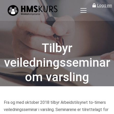
Logg inn
HMS
kurs
på
nett
for
Tilbyr
ledere
og
veiledningsseminar
verneombud
om varsling
Kategorier
Fra og med oktober 2018 tilbyr Arbeidstilsynet to-timers
veiledningsseminar i varsling. Seminarene er tilrettelagt for