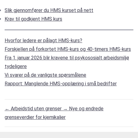
Slik gjennomfører du HMS kurset på nett
Krav til godkjent HMS kurs
Hvorfor ledere er pålagt HMS-kurs?
Forskjellen på forkortet HMS-kurs og 40-timers HMS-kurs
Fra 1. januar 2026 blir kravene til psykososialt arbeidsmiljø
tydeligere
Vi svarer på de vanligste spørsmålene
Rapport: Manglende HMS-opplæring i små bedrifter
←
Arbeidstid uten grenser
→
Nye og endrede
grenseverdier for kjemikalier