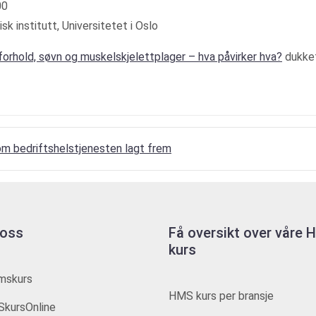
00
k institutt, Universitetet i Oslo
forhold, søvn og muskelskjelettplager – hva påvirker hva?
dukket
m bedriftshelstjenesten lagt frem
 oss
Få oversikt over våre
kurs
mskurs
HMS kurs per bransje
kursOnline