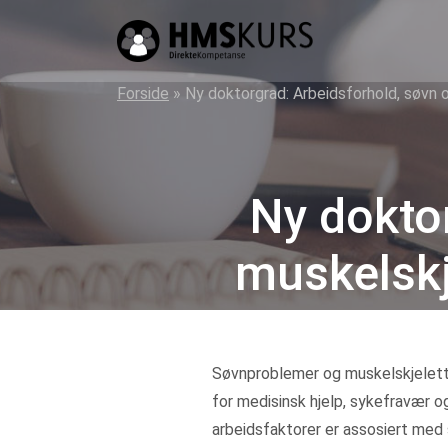
HMS
kurs
på
Forside
»
Ny doktorgrad: Arbeidsforhold, søvn 
nett
for
ledere
Ny dokto
og
verneombud
muskelskj
Søvnproblemer og muskelskjelett
for medisinsk hjelp, sykefravær 
arbeidsfaktorer er assosiert med