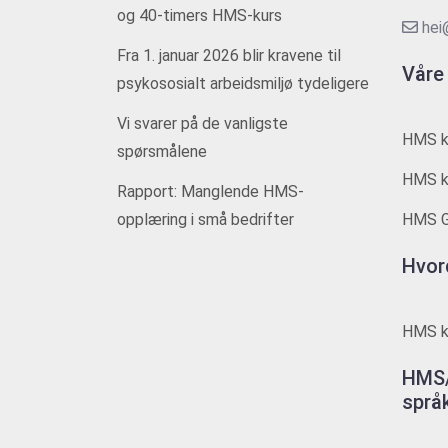
og 40-timers HMS-kurs
hei
Fra 1. januar 2026 blir kravene til
Våre
psykososialt arbeidsmiljø tydeligere
Vi svarer på de vanligste
HMS k
spørsmålene
HMS ku
Rapport: Manglende HMS-
opplæring i små bedrifter
HMS G
Hvor
HMS ku
HMS/
språ