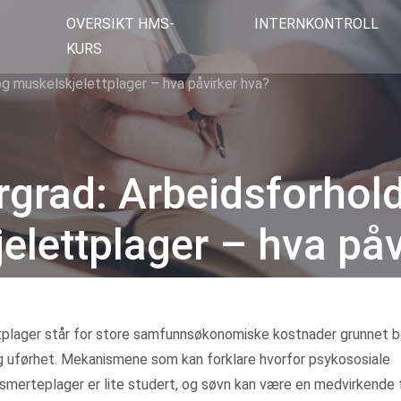
OVERSIKT HMS-
INTERNKONTROLL
KURS
og muskelskjelettplager – hva påvirker hva?
rgrad: Arbeidsforhold
elettplager – hva påv
Kategorier
plager står for store samfunnsøkonomiske kostnader grunnet 
og uførhet. Mekanismene som kan forklare hvorfor psykososiale
 smerteplager er lite studert, og søvn kan være en medvirkende 