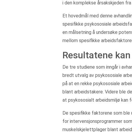
i den komplekse årsakskjeden fra 
Et hovedmål med denne avhandli
spesifikke psykososiale arbeidsfa
en målsetning å undersøke potensi
mellom spesifikke arbeidsfaktorer
Resultatene kan 
De tre studiene som inngår i avha
bredt utvalg av psykososiale arb
på at en rekke psykososiale arbei
blant arbeidstakere. Videre ble d
at psykososialt arbeidsmiljø kan f
De spesifikke faktorene som ble 
for intervensjonsprogrammer som
muskelskjelettplager blant arbei