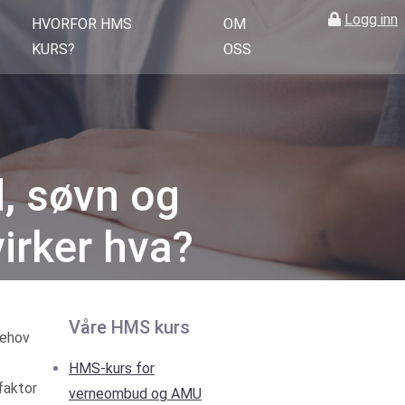
Logg inn
HVORFOR HMS
OM
KURS?
OSS
, søvn og
irker hva?
Våre HMS kurs
behov
HMS-kurs for
faktor
verneombud og AMU