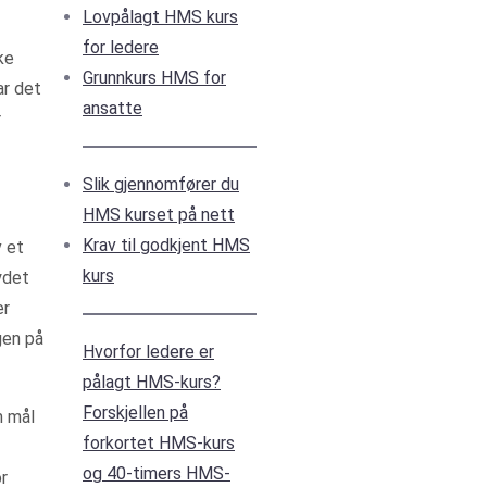
Lovpålagt HMS kurs
for ledere
ke
Grunnkurs HMS for
ar det
ansatte
r
Slik gjennomfører du
HMS kurset på nett
Krav til godkjent HMS
v et
kurs
ydet
er
gen på
Hvorfor ledere er
pålagt HMS-kurs?
Forskjellen på
m mål
forkortet HMS-kurs
og 40-timers HMS-
r