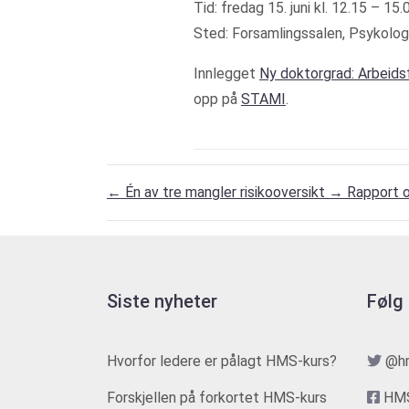
Tid: fredag 15. juni kl. 12.15 – 15.
Sted: Forsamlingssalen, Psykologis
Innlegget
Ny doktorgrad: Arbeids
opp på
STAMI
.
←
Én av tre mangler risikooversikt
→
Rapport o
Siste nyheter
Følg
Hvorfor ledere er pålagt HMS-kurs?
@h
Forskjellen på forkortet HMS-kurs
HMS