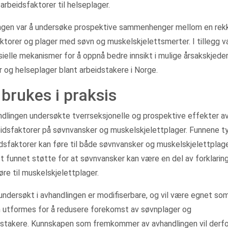
arbeidsfaktorer til helseplager.
ngen var å undersøke prospektive sammenhenger mellom en rek
ktorer og plager med søvn og muskelskjelettsmerter. I tillegg v
elle mekanismer for å oppnå bedre innsikt i mulige årsakskjede
 og helseplager blant arbeidstakere i Norge.
brukes i praksis
ndlingen undersøkte tverrseksjonelle og prospektive effekter a
eidsfaktorer på søvnvansker og muskelskjelettplager. Funnene t
dsfaktorer kan føre til både søvnvansker og muskelskjelettplag
et funnet støtte for at søvnvansker kan være en del av forklarin
øre til muskelskjelettplager.
undersøkt i avhandlingen er modifiserbare, og vil være egnet so
 utformes for å redusere forekomst av søvnplager og
dstakere. Kunnskapen som fremkommer av avhandlingen vil derfo