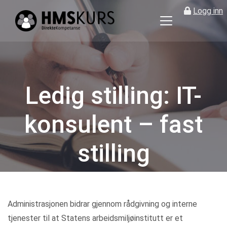
Logg inn
HMS
kurs
på
nett
for
Ledig stilling: IT-
ledere
og
konsulent – fast
verneombud
stilling
Kategorier
Administrasjonen bidrar gjennom rådgivning og interne
tjenester til at Statens arbeidsmiljøinstitutt er et