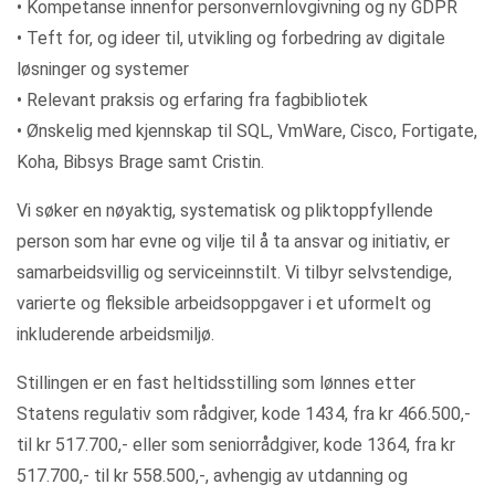
• Kompetanse innenfor personvernlovgivning og ny GDPR
• Teft for, og ideer til, utvikling og forbedring av digitale
løsninger og systemer
• Relevant praksis og erfaring fra fagbibliotek
• Ønskelig med kjennskap til SQL, VmWare, Cisco, Fortigate,
Koha, Bibsys Brage samt Cristin.
Vi søker en nøyaktig, systematisk og pliktoppfyllende
person som har evne og vilje til å ta ansvar og initiativ, er
samarbeidsvillig og serviceinnstilt. Vi tilbyr selvstendige,
varierte og fleksible arbeidsoppgaver i et uformelt og
inkluderende arbeidsmiljø.
Stillingen er en fast heltidsstilling som lønnes etter
Statens regulativ som rådgiver, kode 1434, fra kr 466.500,-
til kr 517.700,- eller som seniorrådgiver, kode 1364, fra kr
517.700,- til kr 558.500,-, avhengig av utdanning og