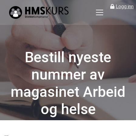
Logg inn
HMS
kurs
på
nett
for
Bestill nyeste
ledere
og
nummer av
verneombud
magasinet Arbeid
og helse
Kategorier