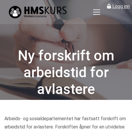
Logg inn
HMS
kurs
på
nett
for
Ny forskrift om
ledere
og
arbeidstid for
verneombud
avlastere
Kategorier
Arbeids- og sosialdepartementet har fastsatt forskrift om
arbeidstid for avlastere. Forskriften åpner for en utvidelse