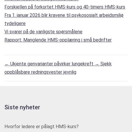
Forskjellen på forkortet HMS-kurs og 40-timers HMS-kurs
Fra 1. januar 2026 blir kravene til psykososialt arbeidsmiljø
tydeligere
Vi svarer på de vanligste spørsmålene
Rapport: Manglende HMS-opplæring i små bedrifter
←
Ukjente genvarianter påvirker lungekreft
→
Sjekk
oppblåsbare redningsvester jevnlig
Siste nyheter
Hvorfor ledere er pålagt HMS-kurs?