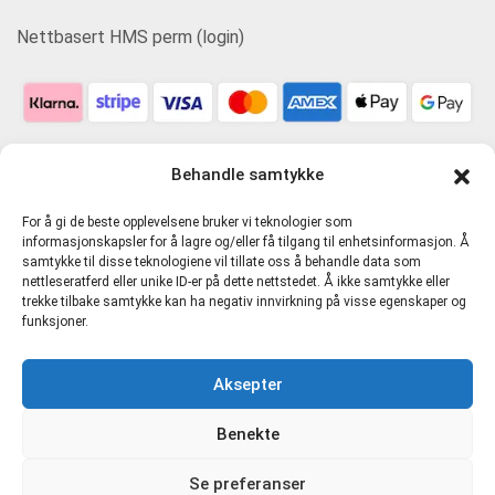
Nettbasert HMS perm (login)
Behandle samtykke
For å gi de beste opplevelsene bruker vi teknologier som
informasjonskapsler for å lagre og/eller få tilgang til enhetsinformasjon. Å
samtykke til disse teknologiene vil tillate oss å behandle data som
nettleseratferd eller unike ID-er på dette nettstedet. Å ikke samtykke eller
trekke tilbake samtykke kan ha negativ innvirkning på visse egenskaper og
funksjoner.
Personvern og tjenestevilkår
Aksepter
Cookie-erklæring (EU)
Benekte
Direkte Kompetanse AS 916481721 MVA |
hmskurs.net
|
Se preferanser