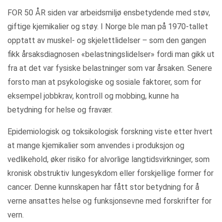
FOR 50 ÅR siden var arbeidsmiljø ensbetydende med støv,
giftige kjemikalier og støy. I Norge ble man på 1970-tallet
opptatt av muskel- og skjelettlidelser – som den gangen
fikk årsaksdiagnosen «belastningslidelser» fordi man gikk ut
fra at det var fysiske belastninger som var årsaken. Senere
forsto man at psykologiske og sosiale faktorer, som for
eksempel jobbkrav, kontroll og mobbing, kunne ha
betydning for helse og fravær.
Epidemiologisk og toksikologisk forskning viste etter hvert
at mange kjemikalier som anvendes i produksjon og
vedlikehold, øker risiko for alvorlige langtidsvirkninger, som
kronisk obstruktiv lungesykdom eller forskjellige former for
cancer. Denne kunnskapen har fått stor betydning for å
verne ansattes helse og funksjonsevne med forskrifter for
vern.