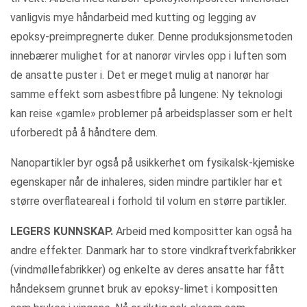
vanligvis mye håndarbeid med kutting og legging av
epoksy-preimpregnerte duker. Denne produksjonsmetoden
innebærer mulighet for at nanorør virvles opp i luften som
de ansatte puster i. Det er meget mulig at nanorør har
samme effekt som asbestfibre på lungene: Ny teknologi
kan reise «gamle» problemer på arbeidsplasser som er helt
uforberedt på å håndtere dem.
Nanopartikler byr også på usikkerhet om fysikalsk-kjemiske
egenskaper når de inhaleres, siden mindre partikler har et
større overflateareal i forhold til volum en større partikler.
LEGERS KUNNSKAP.
Arbeid med kompositter kan også ha
andre effekter. Danmark har to store vindkraftverkfabrikker
(vindmøllefabrikker) og enkelte av deres ansatte har fått
håndeksem grunnet bruk av epoksy-limet i kompositten