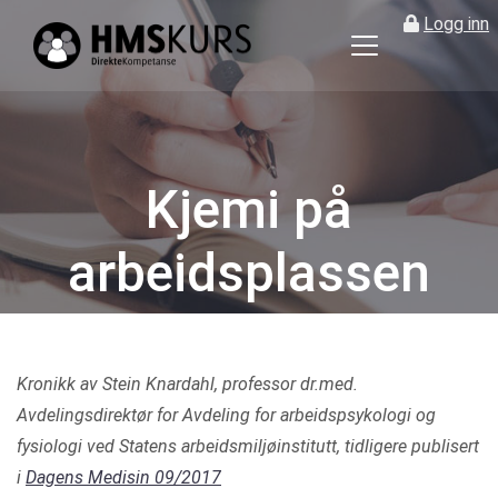
Logg inn
HMS
kurs
på
nett
for
Kjemi på
ledere
og
arbeidsplassen
verneombud
Kategorier
Kronikk av Stein Knardahl, professor dr.med.
Avdelingsdirektør for Avdeling for arbeidspsykologi og
fysiologi ved Statens arbeidsmiljøinstitutt, tidligere publisert
i
Dagens Medisin 09/2017