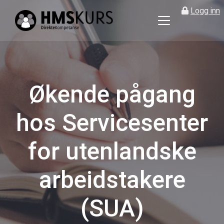
Logg inn
HMS
kurs
på
nett
for
Økende pågang
ledere
og
hos Servicesenter
verneombud
for utenlandske
arbeidstakere
(SUA)