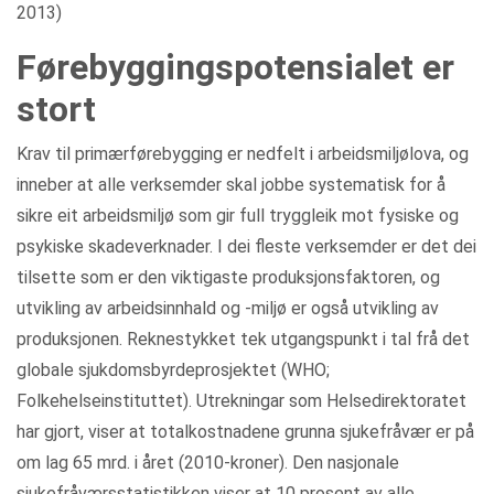
2013)
Førebyggingspotensialet er
stort
Krav til primærførebygging er nedfelt i arbeidsmiljølova, og
inneber at alle verksemder skal jobbe systematisk for å
sikre eit arbeidsmiljø som gir full tryggleik mot fysiske og
psykiske skadeverknader. I dei fleste verksemder er det dei
tilsette som er den viktigaste produksjonsfaktoren, og
utvikling av arbeidsinnhald og -miljø er også utvikling av
produksjonen. Reknestykket tek utgangspunkt i tal frå det
globale sjukdomsbyrdeprosjektet (WHO;
Folkehelseinstituttet). Utrekningar som Helsedirektoratet
har gjort, viser at totalkostnadene grunna sjukefråvær er på
om lag 65 mrd. i året (2010-kroner). Den nasjonale
sjukefråværsstatistikken viser at 10 prosent av alle