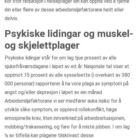
kor stor reduksjon i helseplager ein kan oppnå ved å fjerne
éin eller fleire av desse arbeidsmiljøfaktorane heilt eller
delvis.
Psykiske lidingar og muskel-
og skjelettplager
Psykiske lidingar står for om lag tjue prosent av alle
sjukefråværsdagane i løpet av eit år. Nasjonale tal viser at
oppimot 15 prosent av alle sysselsette (i overkant av 380
000 personar) rapporterer å ha vore plaga av symptom på
angst og/eller depresjon i løpet av ein månad.
Arbeidsmiljøfaktorane vi ser medfører auka risiko for å
utvikle slike symptom, er opplevd rollekonflikt, høge
emosjonelle krav, liten innverknad på arbeidssituasjonen,
mobbing/trakassering, og fare for å miste jobben. I om lag
¼ av tilfella kan plagene tilskrivast desse