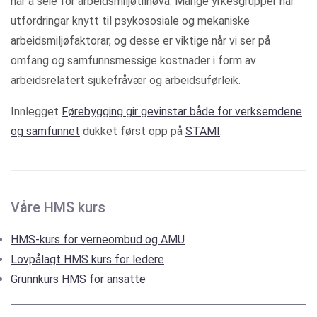
har å seie for arbeidsmiljøtilhøva. Mange yrkesgrupper har
utfordringar knytt til psykososiale og mekaniske
arbeidsmiljøfaktorar, og desse er viktige når vi ser på
omfang og samfunnsmessige kostnader i form av
arbeidsrelatert sjukefråvær og arbeidsuførleik.
Innlegget
Førebygging gir gevinstar både for verksemdene
og samfunnet
dukket først opp på
STAMI
.
Våre HMS kurs
HMS-kurs for verneombud og AMU
Lovpålagt HMS kurs for ledere
Grunnkurs HMS for ansatte