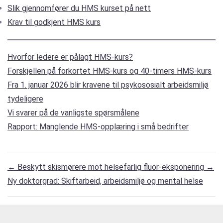
Slik gjennomfører du HMS kurset på nett
Krav til godkjent HMS kurs
Hvorfor ledere er pålagt HMS-kurs?
Forskjellen på forkortet HMS-kurs og 40-timers HMS-kurs
Fra 1. januar 2026 blir kravene til psykososialt arbeidsmiljø
tydeligere
Vi svarer på de vanligste spørsmålene
Rapport: Manglende HMS-opplæring i små bedrifter
←
Beskytt skismørere mot helsefarlig fluor-eksponering
→
Ny doktorgrad: Skiftarbeid, arbeidsmiljø og mental helse