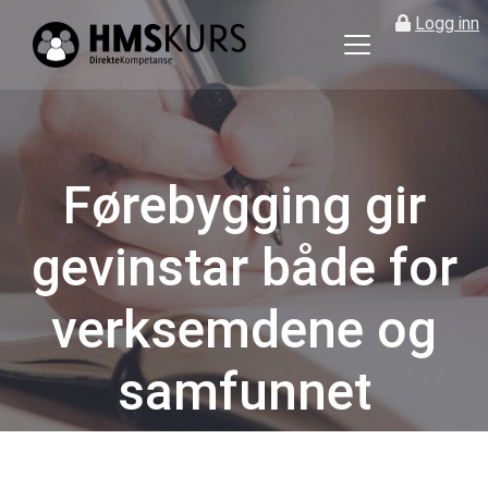
Logg inn
HMS
kurs
på
nett
for
Førebygging gir
ledere
og
gevinstar både for
verneombud
verksemdene og
samfunnet
Kategorier