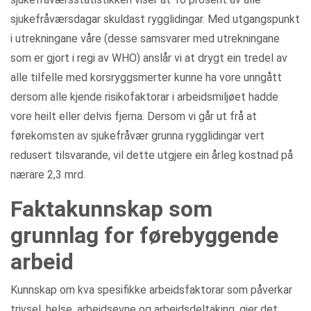
sjukefråværsdagar skuldast rygglidingar. Med utgangspunkt
i utrekningane våre (desse samsvarer med utrekningane
som er gjort i regi av WHO) anslår vi at drygt ein tredel av
alle tilfelle med korsryggsmerter kunne ha vore unngått
dersom alle kjende risikofaktorar i arbeidsmiljøet hadde
vore heilt eller delvis fjerna. Dersom vi går ut frå at
førekomsten av sjukefråvær grunna rygglidingar vert
redusert tilsvarande, vil dette utgjere ein årleg kostnad på
nærare 2,3 mrd.
Faktakunnskap som
grunnlag for førebyggende
arbeid
Kunnskap om kva spesifikke arbeidsfaktorar som påverkar
trivsel, helse, arbeidsevne og arbeidsdeltaking, gjer det