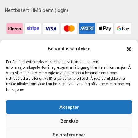
Nettbasert HMS perm (login)
Behandle samtykke
For å gi de beste opplevelsene bruker vi teknologier som
informasjonskapsler for å lagre og/eller få tilgang til enhetsinformasjon. Å
samtykke til disse teknologiene vil tillate oss å behandle data som
nettleseratferd eller unike ID-er på dette nettstedet. Å ikke samtykke eller
trekke tilbake samtykke kan ha negativ innvirkning på visse egenskaper og
funksjoner.
Personvern og tjenestevilkår
Aksepter
Cookie-erklæring (EU)
Benekte
Direkte Kompetanse AS 916481721 MVA |
hmskurs.net
|
Se preferanser