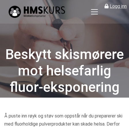
Logg inn
HMS
kurs
på
nett
for
Beskytt skismørere
ledere
og
mot helsefarlig
verneombud
fluor-eksponering
Kategorier
Å puste inn røyk og støv som oppstår når du preparerer ski
med fluorholdige pulverprodukter kan skade helsa. Derfor