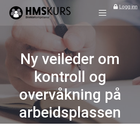
Logg inn
HMS
kurs
på
nett
for
Ny veileder om
ledere
og
kontroll og
verneombud
overvåkning på
arbeidsplassen
Kategorier