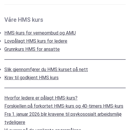
Våre HMS kurs
HMS-kurs for verneombud og AMU
Lovpålagt HMS kurs for ledere
Grunnkurs HMS for ansatte
Slik gjennomfører du HMS kurset på nett
Krav til godkjent HMS kurs
Hvorfor ledere er pålagt HMS-kurs?
Forskjellen på forkortet HMS-kurs og 40-timers HMS-kurs
Fra 1. januar 2026 blir kravene til psykososialt arbeidsmiljø
tydeligere