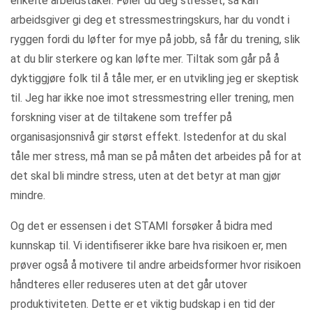
enkelte arbeidstaker. Føler du deg stresset, så kan
arbeidsgiver gi deg et stressmestringskurs, har du vondt i
ryggen fordi du løfter for mye på jobb, så får du trening, slik
at du blir sterkere og kan løfte mer. Tiltak som går på å
dyktiggjøre folk til å tåle mer, er en utvikling jeg er skeptisk
til. Jeg har ikke noe imot stressmestring eller trening, men
forskning viser at de tiltakene som treffer på
organisasjonsnivå gir størst effekt. Istedenfor at du skal
tåle mer stress, må man se på måten det arbeides på for at
det skal bli mindre stress, uten at det betyr at man gjør
mindre.
Og det er essensen i det STAMI forsøker å bidra med
kunnskap til. Vi identifiserer ikke bare hva risikoen er, men
prøver også å motivere til andre arbeidsformer hvor risikoen
håndteres eller reduseres uten at det går utover
produktiviteten. Dette er et viktig budskap i en tid der