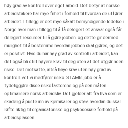
høy grad av kontroll over eget arbeid. Det betyr at norske
arbeidstakere har mye frihet i forhold til hvordan de utfører
arbeidet. I tillegg er det mye såkalt bemyndigende ledelse i
Norge hvor man i tillegg til å få delegert et ansvar også får
delegert ressurser til å gjøre jobben, og dette gir dermed
mulighet til å bestemme hvordan jobben skal gjøres, og det
er positivt. Hvis du har høy grad av kontroll i arbeidet, kan
det også bli stilt høyere krav til deg uten at det utgjør noen
risiko. Det motsatte, altså høye krav uten høy grad av
kontroll, vet vi medfører risiko. STAMIs jobb er å
tydeliggjøre disse risikofaktorene og på den måten
optimalisere norsk arbeidsliv. Det gjelder alt fra hva som er
skadelig å puste inn av kjemikalier og støv, hvordan du skal
løfte riktig til organisatoriske og psykososiale forhold på
arbeidsplassen.