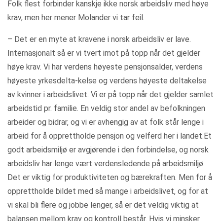
Folk flest forbinder kanskje ikke norsk arbeidsliv med høye
krav, men her mener Molander vi tar feil.
– Det er en myte at kravene i norsk arbeidsliv er lave.
Internasjonalt så er vi tvert imot på topp når det gjelder
høye krav. Vi har verdens høyeste pensjonsalder, verdens
høyeste yrkesdelta-kelse og verdens høyeste deltakelse
av kvinner i arbeidslivet. Vi er på topp når det gjelder samlet
arbeidstid pr. familie. En veldig stor andel av befolkningen
arbeider og bidrar, og vi er avhengig av at folk står lenge i
arbeid for å opprettholde pensjon og velferd her i landet.Et
godt arbeidsmiljø er avgjørende i den forbindelse, og norsk
arbeidsliv har lenge vært verdensledende på arbeidsmiljø.
Det er viktig for produktiviteten og bærekraften. Men for å
opprettholde bildet med så mange i arbeidslivet, og for at
vi skal bli flere og jobbe lenger, så er det veldig viktig at
balansen mellom krav og kontroll består. Hvis vi minsker