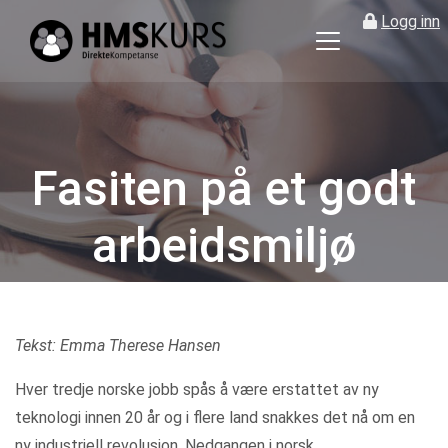
Logg inn
HMS
kurs
på
nett
for
Fasiten på et godt
ledere
og
arbeidsmiljø
verneombud
Kategorier
Tekst: Emma Therese Hansen
Hver tredje norske jobb spås å være erstattet av ny
teknologi innen 20 år og i flere land snakkes det nå om en
ny industriell revolusjon. Nedgangen i norsk