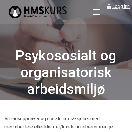
Logg inn
HMS
kurs
på
nett
for
Psykososialt og
ledere
og
organisatorisk
verneombud
arbeidsmiljø
Kategorier
Arbeidsoppgaver og sosiale interaksjoner med
medarbeidere eller klienter/kunder innebærer mange