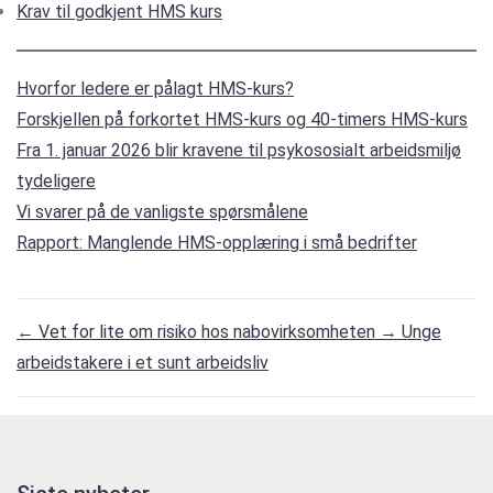
Krav til godkjent HMS kurs
Hvorfor ledere er pålagt HMS-kurs?
Forskjellen på forkortet HMS-kurs og 40-timers HMS-kurs
Fra 1. januar 2026 blir kravene til psykososialt arbeidsmiljø
tydeligere
Vi svarer på de vanligste spørsmålene
Rapport: Manglende HMS-opplæring i små bedrifter
←
Vet for lite om risiko hos nabovirksomheten
→
Unge
arbeidstakere i et sunt arbeidsliv