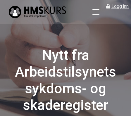
Logg inn
HMS
kurs
på
nett
for
Nytt fra
ledere
og
Arbeidstilsynets
verneombud
sykdoms- og
skaderegister
Kategorier