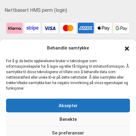
Nettbasert HMS perm (login)
Behandle samtykke
For å gi de beste opplevelsene bruker vi teknologier som
informasjonskapsler for å lagre og/eller få tilgang til enhetsinformasjon. Å
samtykke til disse teknologiene vil tillate oss å behandle data som
nettleseratferd eller unike ID-er på dette nettstedet. Å ikke samtykke eller
trekke tilbake samtykke kan ha negativ innvirkning på visse egenskaper og
funksjoner.
Personvern og tjenestevilkår
Aksepter
Cookie-erklæring (EU)
Benekte
Direkte Kompetanse AS 916481721 MVA |
hmskurs.net
|
Se preferanser