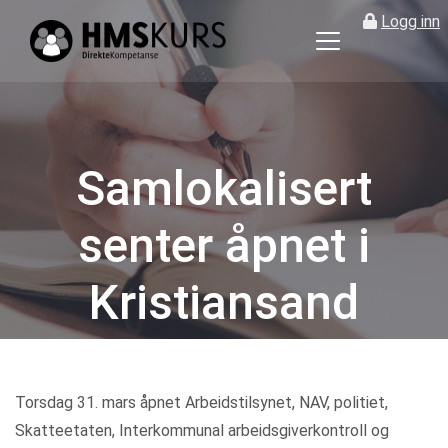
Logg inn
HMS
kurs
på
nett
for
Samlokalisert
ledere
og
senter åpnet i
verneombud
Kristiansand
Kategorier
Torsdag 31. mars åpnet Arbeidstilsynet, NAV, politiet,
Skatteetaten, Interkommunal arbeidsgiverkontroll og