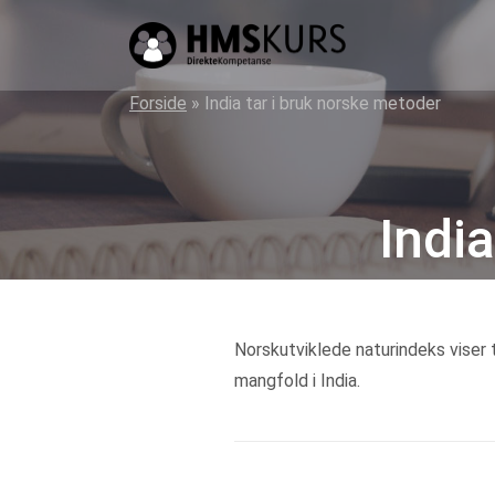
HMS
kurs
på
Forside
»
India tar i bruk norske metoder
nett
for
ledere
Indi
og
verneombud
Norskutviklede naturindeks viser t
mangfold i India.