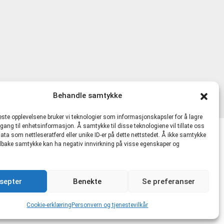
Behandle samtykke
beste opplevelsene bruker vi teknologier som informasjonskapsler for å lagre
ilgang til enhetsinformasjon. Å samtykke til disse teknologiene vil tillate oss
ata som nettleseratferd eller unike ID-er på dette nettstedet. Å ikke samtykke
lkår
 tilbake samtykke kan ha negativ innvirkning på visse egenskaper og
481721 MVA |
hmskurs.net
|
hmskurs.no
|
septer
Benekte
Se preferanser
kte.no
Cookie-erklæring
Personvern og tjenestevilkår