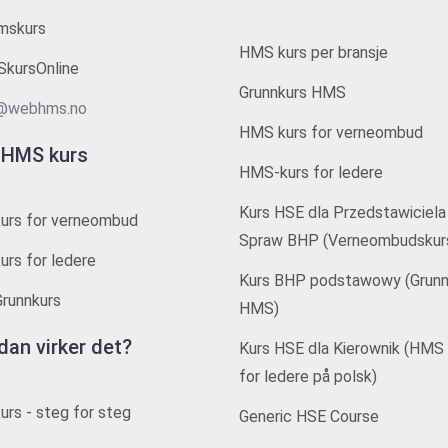
mskurs
HMS kurs per bransje
kursOnline
Grunnkurs HMS
@webhms.no
HMS kurs for verneombud
 HMS kurs
HMS-kurs for ledere
Kurs HSE dla Przedstawiciela
urs for verneombud
Spraw BHP (Verneombudskur
rs for ledere
Kurs BHP podstawowy (Grunn
runnkurs
HMS)
dan virker det?
Kurs HSE dla Kierownik (HMS 
for ledere på polsk)
rs - steg for steg
Generic HSE Course