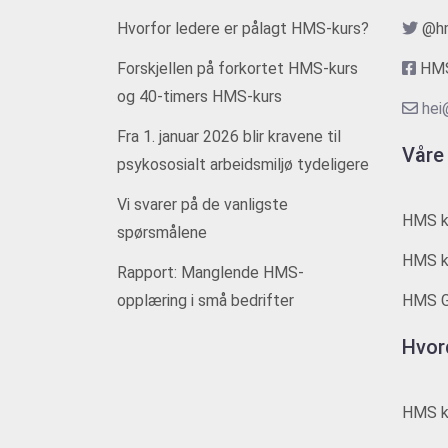
Hvorfor ledere er pålagt HMS-kurs?
@h
Forskjellen på forkortet HMS-kurs
HMS
og 40-timers HMS-kurs
hei
Fra 1. januar 2026 blir kravene til
Våre
psykososialt arbeidsmiljø tydeligere
Vi svarer på de vanligste
HMS k
spørsmålene
HMS ku
Rapport: Manglende HMS-
opplæring i små bedrifter
HMS G
Hvor
HMS ku