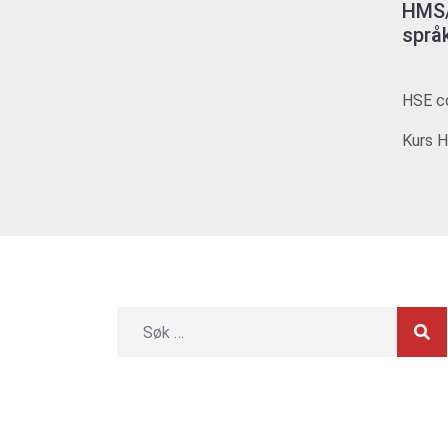
HMS/
språ
HSE co
Kurs H