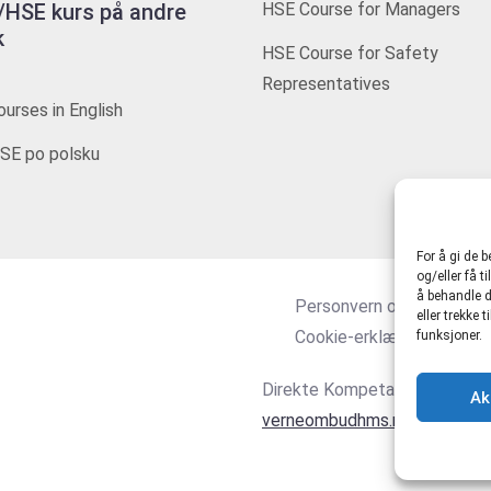
HSE kurs på andre
HSE Course for Managers
k
HSE Course for Safety
Representatives
urses in English
SE po polsku
For å gi de 
og/eller få t
å behandle d
Personvern og tjenestevi
eller trekke
Cookie-erklæring (EU)
funksjoner.
Direkte Kompetanse AS 916
Ak
verneombudhms.no
|
hmsdire