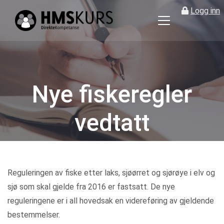
Logg inn
HMS
kurs
på
nett
for
Nye fiskeregler
ledere
og
vedtatt
verneombud
Kategorier
Reguleringen av fiske etter laks, sjøørret og sjørøye i elv og
sjø som skal gjelde fra 2016 er fastsatt. De nye
reguleringene er i all hovedsak en videreføring av gjeldende
bestemmelser.