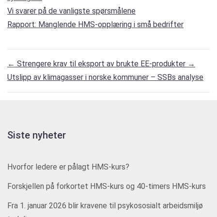
Vi svarer på de vanligste spørsmålene
Rapport: Manglende HMS-opplæring i små bedrifter
←
Strengere krav til eksport av brukte EE-produkter
→
Utslipp av klimagasser i norske kommuner – SSBs analyse
Siste nyheter
Hvorfor ledere er pålagt HMS-kurs?
Forskjellen på forkortet HMS-kurs og 40-timers HMS-kurs
Fra 1. januar 2026 blir kravene til psykososialt arbeidsmiljø