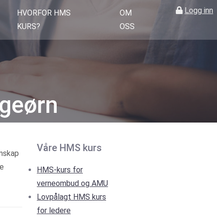
Logg inn
HVORFOR HMS
OM
KURS?
OSS
ngeørn
Våre HMS kurs
nnskap
re
HMS-kurs for
verneombud og AMU
Lovpålagt HMS kurs
for ledere