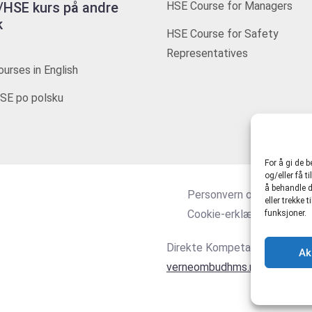
HSE kurs på andre
HSE Course for Managers
k
HSE Course for Safety
Representatives
urses in English
SE po polsku
For å gi de 
og/eller få t
å behandle d
Personvern og tjenestevi
eller trekke
Cookie-erklæring (EU)
funksjoner.
Direkte Kompetanse AS 916
Ak
verneombudhms.no
|
hmsdire