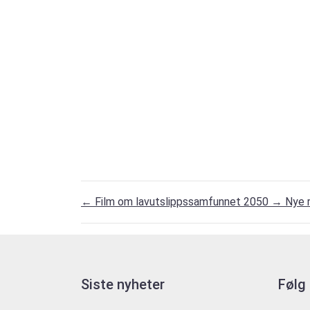
←
Film om lavutslippssamfunnet 2050
→
Nye r
Siste nyheter
Følg