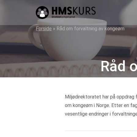
HMS
kurs
på
Forside
»
Råd om forvaltning av kongeørn
nett
for
ledere
Råd o
og
verneombud
Miljødirektoratet har på oppdrag
om kongeørn i Norge. Etter en fagl
vesentlige endringer i forvaltning