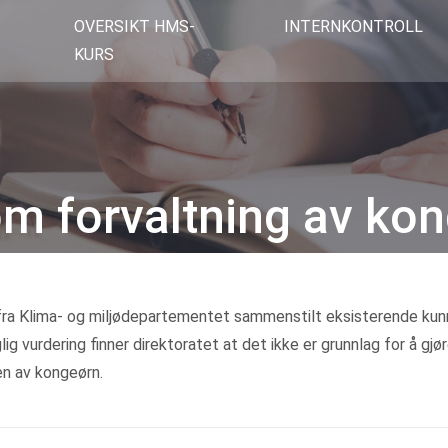
OVERSIKT HMS-
INTERNKONTROLL
KURS
m forvaltning av ko
Kategorier
 fra Klima- og miljødepartementet sammenstilt eksisterende ku
ig vurdering finner direktoratet at det ikke er grunnlag for å gjø
en av kongeørn.