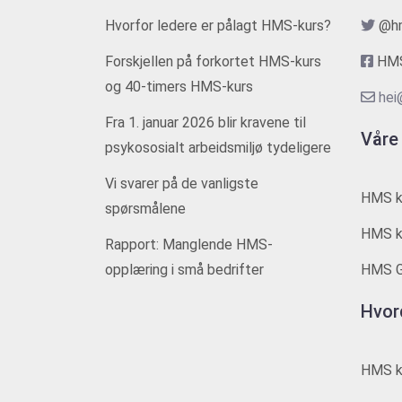
Hvorfor ledere er pålagt HMS-kurs?
@h
Forskjellen på forkortet HMS-kurs
HMS
og 40-timers HMS-kurs
hei
Fra 1. januar 2026 blir kravene til
Våre
psykososialt arbeidsmiljø tydeligere
Vi svarer på de vanligste
HMS k
spørsmålene
HMS ku
Rapport: Manglende HMS-
opplæring i små bedrifter
HMS G
Hvor
HMS ku