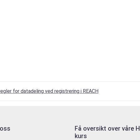
egler for datadeling ved registrering i REACH
 oss
Få oversikt over våre
kurs