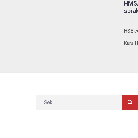
HMS/
språ
HSE co
Kurs H