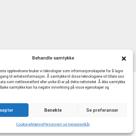
Behandle samtykke
beste opplevelsene bruker vi teknologier som informasjonskapsler for å lagre
ilgang til enhetsinformasjon. Å samtykke til disse teknologiene vil tillate oss
ata som nettleseratferd eller unike ID-er på dette nettstedet. Å ikke samtykke
lkår
 tilbake samtykke kan ha negativ innvirkning på visse egenskaper og
481721 MVA |
hmskurs.net
|
hmskurs.no
|
septer
Benekte
Se preferanser
kte.no
Cookie-erklæring
Personvern og tjenestevilkår