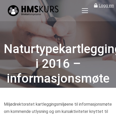
Logg inn
HMS
kurs
på
nett
for
Naturtypekartleggin
ledere
og
i 2016 –
verneombud
informasjonsmøte
Kategorier
Miljødirektoratet kartleggingsmiljøene til informasjonsmøte
om kommende utlysning og om kursaktiviteter knyttet til