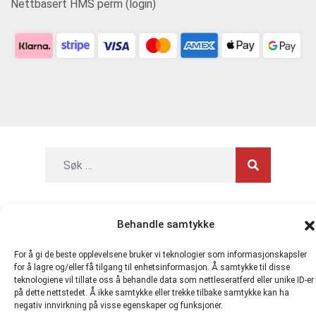
Nettbasert HMS perm (login)
Personvern og tjenestevilkår
Behandle samtykke
Cookie-erklæring (EU)
For å gi de beste opplevelsene bruker vi teknologier som informasjonskapsler
for å lagre og/eller få tilgang til enhetsinformasjon. Å samtykke til disse
Direkte Kompetanse AS 916481721 MVA |
hmskurs.net
|
teknologiene vil tillate oss å behandle data som nettleseratferd eller unike ID-er
på dette nettstedet. Å ikke samtykke eller trekke tilbake samtykke kan ha
hmskurs.no
|
verneombudhms.no
|
hmsdirekte.no
negativ innvirkning på visse egenskaper og funksjoner.