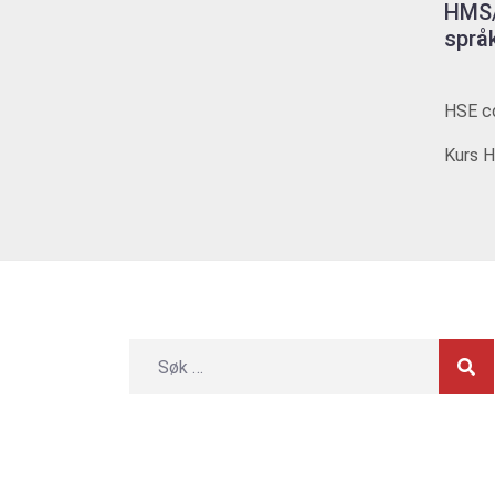
HMS/
språ
HSE co
Kurs H