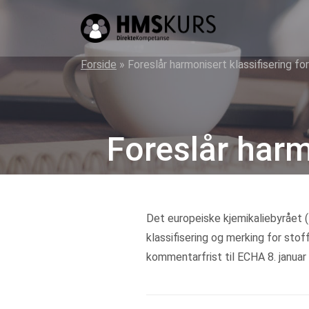
HMS
kurs
på
Forside
»
Foreslår harmonisert klassifisering fo
nett
for
ledere
Foreslår harmo
og
verneombud
Det europeiske kjemikaliebyrået
klassifisering og merking for stof
kommentarfrist til ECHA 8. januar