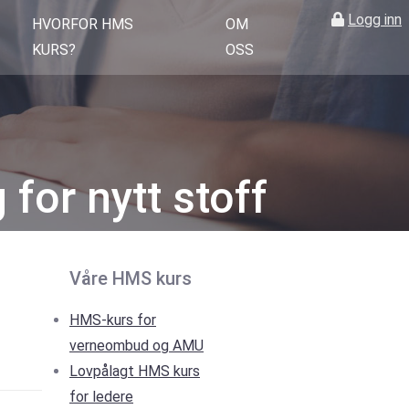
Logg inn
HVORFOR HMS
OM
KURS?
OSS
 for nytt stoff
Våre HMS kurs
HMS-kurs for
verneombud og AMU
Lovpålagt HMS kurs
for ledere