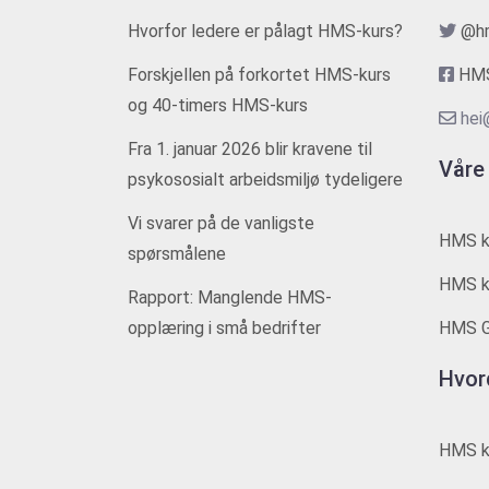
Hvorfor ledere er pålagt HMS-kurs?
@h
Forskjellen på forkortet HMS-kurs
HMS
og 40-timers HMS-kurs
hei
Fra 1. januar 2026 blir kravene til
Våre
psykososialt arbeidsmiljø tydeligere
Vi svarer på de vanligste
HMS k
spørsmålene
HMS ku
Rapport: Manglende HMS-
opplæring i små bedrifter
HMS G
Hvor
HMS ku