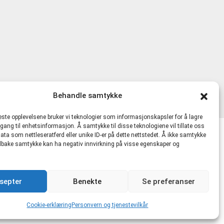
Behandle samtykke
beste opplevelsene bruker vi teknologier som informasjonskapsler for å lagre
ilgang til enhetsinformasjon. Å samtykke til disse teknologiene vil tillate oss
ata som nettleseratferd eller unike ID-er på dette nettstedet. Å ikke samtykke
lkår
 tilbake samtykke kan ha negativ innvirkning på visse egenskaper og
481721 MVA |
hmskurs.net
|
hmskurs.no
|
septer
Benekte
Se preferanser
kte.no
Cookie-erklæring
Personvern og tjenestevilkår