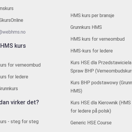
mskurs
HMS kurs per bransje
kursOnline
Grunnkurs HMS
@webhms.no
HMS kurs for verneombud
 HMS kurs
HMS-kurs for ledere
Kurs HSE dla Przedstawiciela
urs for verneombud
Spraw BHP (Verneombudskur
rs for ledere
Kurs BHP podstawowy (Grunn
runnkurs
HMS)
dan virker det?
Kurs HSE dla Kierownik (HMS 
for ledere på polsk)
rs - steg for steg
Generic HSE Course