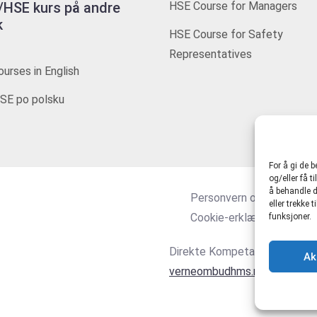
HSE kurs på andre
HSE Course for Managers
k
HSE Course for Safety
Representatives
urses in English
SE po polsku
For å gi de 
og/eller få t
å behandle d
Personvern og tjenestevi
eller trekke
Cookie-erklæring (EU)
funksjoner.
Direkte Kompetanse AS 916
Ak
verneombudhms.no
|
hmsdire