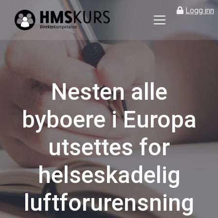
Logg inn
HMS
kurs
på
nett
for
Nesten alle
ledere
og
byboere i Europa
verneombud
utsettes for
helseskadelig
luftforurensning