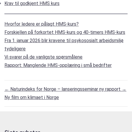
Krav til godkjent HMS kurs
Hvorfor ledere er pålagt HMS-kurs?
Forskjellen på forkortet HMS-kurs og 40-timers HMS-kurs
Fra 1. januar 2026 blir kravene til psykososialt arbeidsmiljø
tydeligere
Vi svarer på de vanligste spørsmålene
Rapport: Manglende HMS-opplæring i små bedrifter
←
Naturindeks for Norge – lanseringsseminar ny rapport
→
Ny film om klimaet i Norge