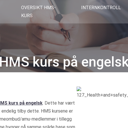
OVERSIKT HMS-
INTERNKONTROLL
KURS
HMS kurs på engels
Kategorier
MS kurs på engelsk
. Dette har vært
vi endelig tilby dette. HMS kursene er
 verneombud/amu-medlemmer i tillegg
sene bygger på samme solide base som