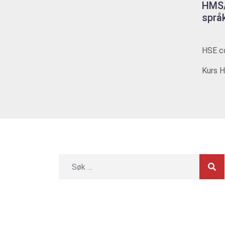
HMS/
språ
HSE co
Kurs H