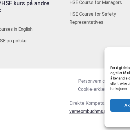
HSE kurs på andre
HSE Course for Managers
k
HSE Course for Safety
Representatives
urses in English
SE po polsku
For å gi de 
og/eller få t
å behandle d
Personvern og tjenestevi
eller trekke
Cookie-erklæring (EU)
funksjoner.
Direkte Kompetanse AS 916
Ak
verneombudhms.no
|
hmsdire