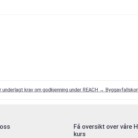
er underlagt krav om godkjenning under REACH
→
Byggavfallsko
 oss
Få oversikt over våre
kurs