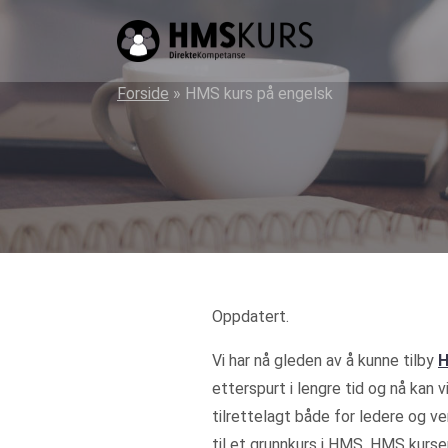
HMS
kurs
på
Forside
»
HMS kurs på engelsk
nett
for
ledere
og
verneombud
Oppdatert.
Vi har nå gleden av å kunne tilby
H
etterspurt i lengre tid og nå kan 
tilrettelagt både for ledere og
til et grunnkurs i HMS. HMS kur