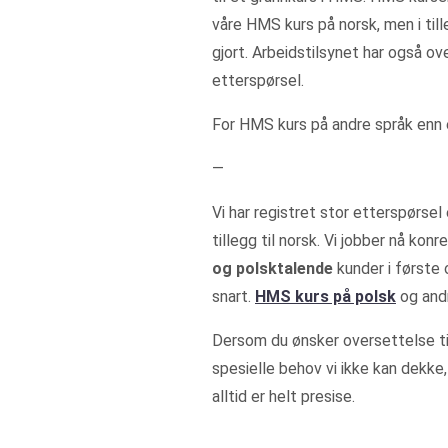
våre HMS kurs på norsk, men i til
gjort. Arbeidstilsynet har også o
etterspørsel.
For HMS kurs på andre språk enn e
—
Vi har registret stor etterspørse
tillegg til norsk. Vi jobber nå k
og polsktalende
kunder i første
snart.
HMS kurs på polsk
og andr
Dersom du ønsker oversettelse til
spesielle behov vi ikke kan dekke
alltid er helt presise.