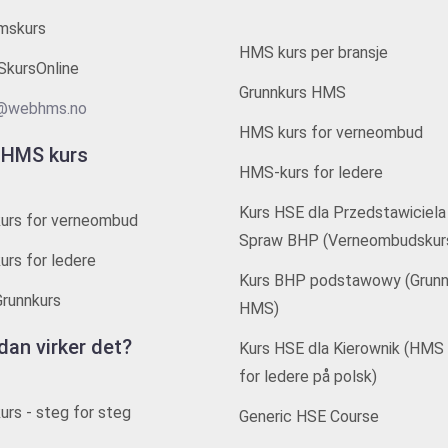
mskurs
HMS kurs per bransje
kursOnline
Grunnkurs HMS
@webhms.no
HMS kurs for verneombud
 HMS kurs
HMS-kurs for ledere
Kurs HSE dla Przedstawiciela
urs for verneombud
Spraw BHP (Verneombudskur
rs for ledere
Kurs BHP podstawowy (Grunn
runnkurs
HMS)
dan virker det?
Kurs HSE dla Kierownik (HMS 
for ledere på polsk)
rs - steg for steg
Generic HSE Course