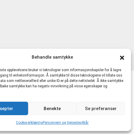
Behandle samtykke
beste opplevelsene bruker vi teknologier som informasjonskapsler for å lagre
ilgang til enhetsinformasjon. Å samtykke til disse teknologiene vil tillate oss
ata som nettleseratferd eller unike ID-er på dette nettstedet. Å ikke samtykke
lkår
 tilbake samtykke kan ha negativ innvirkning på visse egenskaper og
481721 MVA |
hmskurs.net
|
hmskurs.no
|
septer
Benekte
Se preferanser
kte.no
Cookie-erklæring
Personvern og tjenestevilkår