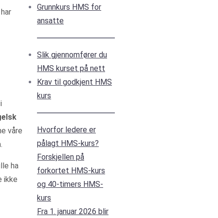
Grunnkurs HMS for
har
ansatte
Slik gjennomfører du
HMS kurset på nett
Krav til godkjent HMS
kurs
i
gelsk
Hvorfor ledere er
ne våre
pålagt HMS-kurs?
.
Forskjellen på
lle ha
forkortet HMS-kurs
 ikke
og 40-timers HMS-
kurs
Fra 1. januar 2026 blir