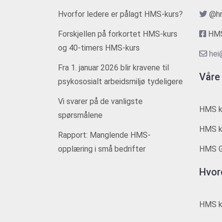
Hvorfor ledere er pålagt HMS-kurs?
@h
Forskjellen på forkortet HMS-kurs
HMS
og 40-timers HMS-kurs
hei
Fra 1. januar 2026 blir kravene til
Våre
psykososialt arbeidsmiljø tydeligere
Vi svarer på de vanligste
HMS k
spørsmålene
HMS ku
Rapport: Manglende HMS-
opplæring i små bedrifter
HMS G
Hvor
HMS ku