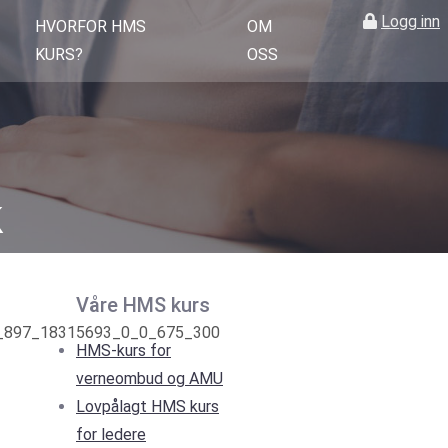
Logg inn
HVORFOR HMS
OM
KURS?
OSS
k
Våre HMS kurs
HMS-kurs for
verneombud og AMU
Lovpålagt HMS kurs
for ledere