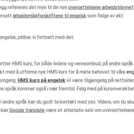
legg refereres det mye til de nye
oversettelsene arbeidstilsynet
versatt
arbeidsmiljøforskriftene til engelsk
som følge av økt
ngelsk, jobber vi fortsatt med det.
l etter HMS kurs, for både ledere og verneombud, på andre språk 
onrekt med å utforme nye HMS kurs for å møte behovet til våre
en
 omgang.
HMS kurs på engelsk
vil være tilgjengelig på nettside
e språk kommer også i nær fremtid. Følg med på kursoversikten
 andre språk kan du godt ta kontakt med oss. Videre, om du sku
, kan
Google translate
være et alternativ selv om oversettelsene