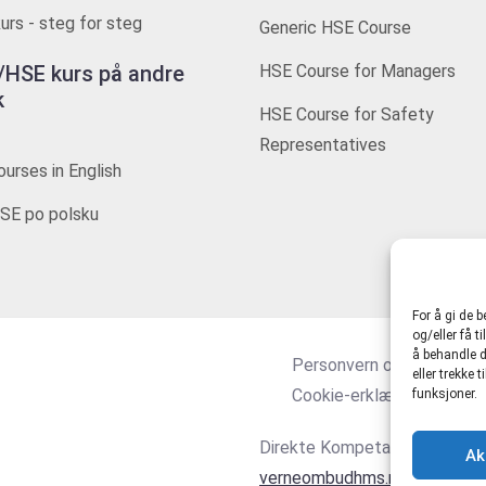
rs - steg for steg
Generic HSE Course
HSE kurs på andre
HSE Course for Managers
k
HSE Course for Safety
Representatives
urses in English
SE po polsku
For å gi de 
og/eller få t
å behandle d
Personvern og tjenestevi
eller trekke
Cookie-erklæring (EU)
funksjoner.
Direkte Kompetanse AS 916
Ak
verneombudhms.no
|
hmsdire