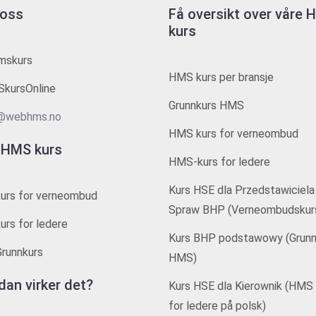
 oss
Få oversikt over våre
kurs
mskurs
HMS kurs per bransje
kursOnline
Grunnkurs HMS
@webhms.no
HMS kurs for verneombud
 HMS kurs
HMS-kurs for ledere
Kurs HSE dla Przedstawiciela
urs for verneombud
Spraw BHP (Verneombudskur
rs for ledere
Kurs BHP podstawowy (Grunn
runnkurs
HMS)
dan virker det?
Kurs HSE dla Kierownik (HMS 
for ledere på polsk)