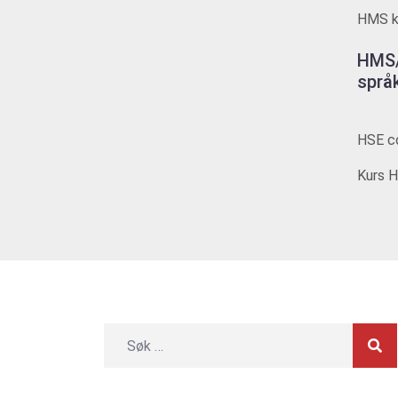
HMS ku
HMS/
språ
HSE co
Kurs H