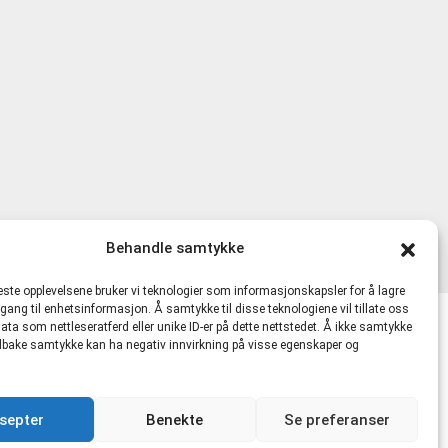
Behandle samtykke
beste opplevelsene bruker vi teknologier som informasjonskapsler for å lagre
ilgang til enhetsinformasjon. Å samtykke til disse teknologiene vil tillate oss
ata som nettleseratferd eller unike ID-er på dette nettstedet. Å ikke samtykke
lkår
 tilbake samtykke kan ha negativ innvirkning på visse egenskaper og
481721 MVA |
hmskurs.net
|
hmskurs.no
|
septer
Benekte
Se preferanser
kte.no