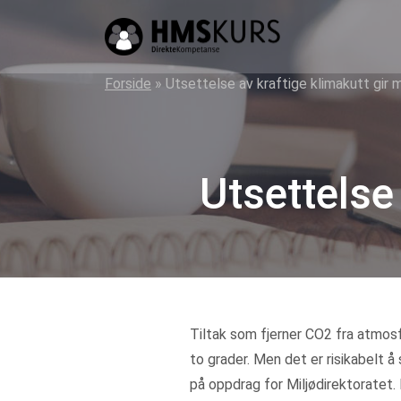
HMS
kurs
på
Forside
»
Utsettelse av kraftige klimakutt gir m
nett
for
ledere
Utsettelse
og
verneombud
Tiltak som fjerner CO2 fra atmosf
to grader. Men det er risikabelt å
på oppdrag for Miljødirektoratet. 