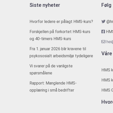
Siste nyheter
Følg
Hvorfor ledere er pålagt HMS-kurs?
@h
Forskjellen på forkortet HMS-kurs
HMS
og 40-timers HMS-kurs
hei
Fra 1. januar 2026 blir kravene til
Våre
psykososialt arbeidsmiljø tydeligere
Vi svarer på de vanligste
HMS k
spørsmålene
HMS ku
Rapport: Manglende HMS-
opplæring i små bedrifter
HMS G
Hvor