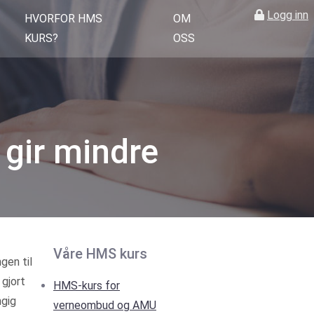
Logg inn
HVORFOR HMS
OM
KURS?
OSS
 gir mindre
Våre HMS kurs
gen til
 gjort
HMS-kurs for
ngig
verneombud og AMU