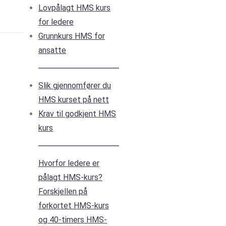
Lovpålagt HMS kurs
for ledere
Grunnkurs HMS for
ansatte
Slik gjennomfører du
HMS kurset på nett
Krav til godkjent HMS
kurs
Hvorfor ledere er
pålagt HMS-kurs?
Forskjellen på
forkortet HMS-kurs
og 40-timers HMS-