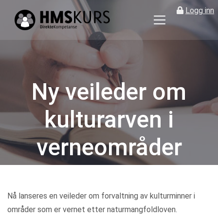
Logg inn
HMS
kurs
på
nett
for
Ny veileder om
ledere
og
kulturarven i
verneombud
verneområder
Kategorier
Nå lanseres en veileder om forvaltning av kulturminner i
områder som er vernet etter naturmangfoldloven.