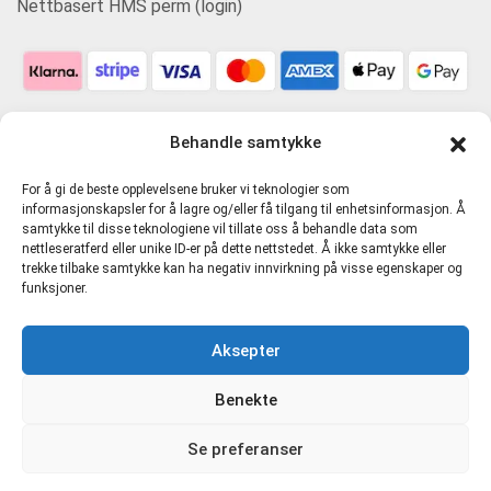
Nettbasert HMS perm (login)
Behandle samtykke
For å gi de beste opplevelsene bruker vi teknologier som
informasjonskapsler for å lagre og/eller få tilgang til enhetsinformasjon. Å
samtykke til disse teknologiene vil tillate oss å behandle data som
nettleseratferd eller unike ID-er på dette nettstedet. Å ikke samtykke eller
trekke tilbake samtykke kan ha negativ innvirkning på visse egenskaper og
funksjoner.
Personvern og tjenestevilkår
Aksepter
Cookie-erklæring (EU)
Benekte
Direkte Kompetanse AS 916481721 MVA |
hmskurs.net
|
Se preferanser
hmskurs.no
|
verneombudhms.no
|
hmsdirekte.no