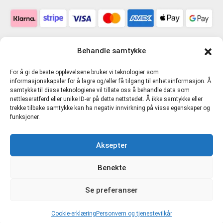
Behandle samtykke
For å gi de beste opplevelsene bruker vi teknologier som
informasjonskapsler for å lagre og/eller få tilgang til enhetsinformasjon. Å
samtykke til disse teknologiene vil tillate oss å behandle data som
nettleseratferd eller unike ID-er på dette nettstedet. Å ikke samtykke eller
trekke tilbake samtykke kan ha negativ innvirkning på visse egenskaper og
funksjoner.
Personvern og tjenestevilkår
Aksepter
Cookie-erklæring (EU)
Benekte
Direkte Kompetanse AS 916481721 MVA |
hmskurs.net
|
Se preferanser
hmskurs.no
|
verneombudhms.no
|
hmsdirekte.no
Cookie-erklæring
Personvern og tjenestevilkår