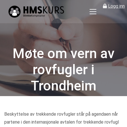
Logg inn
HMS
kurs
på
nett
for
Møte om vern av
ledere
og
rovfugler i
verneombud
Trondheim
Kategorier
Beskyttelse av trekkende rovfugler står på agendaen når
partene i den internasjonale avtalen for trekkende rovfugl